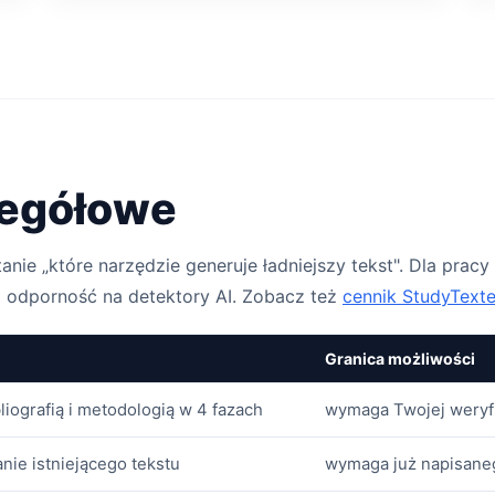
zegółowe
e „które narzędzie generuje ładniejszy tekst". Dla pracy 
 odporność na detektory AI. Zobacz też
cennik StudyTexte
Granica możliwości
bliografią i metodologią w 4 fazach
wymaga Twojej weryfik
nie istniejącego tekstu
wymaga już napisaneg