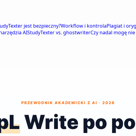
tudyTexter jest bezpieczny?
Workflow i kontrola
Plagiat i ory
narzędzia AI
StudyTexter vs. ghostwriter
Czy nadal mogę nie
PRZEWODNIK AKADEMICKI Z AI · 2026
pL
Write po po