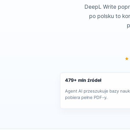
DeepL Write popra
po polsku to kor
p
★
479+ mln źródeł
Agent AI przeszukuje bazy nauk
pobiera pełne PDF-y.