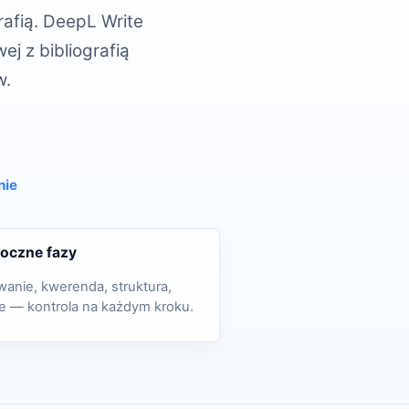
rafią. DeepL Write
ej z bibliografią
w.
nie
oczne fazy
wanie, kwerenda, struktura,
ie — kontrola na każdym kroku.