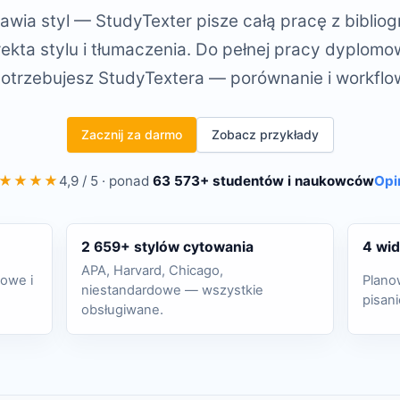
wia styl — StudyTexter pisze całą pracę z bibliog
ekta stylu i tłumaczenia. Do pełnej pracy dyplomow
otrzebujesz StudyTextera — porównanie i workflo
Zacznij za darmo
Zobacz przykłady
★★★★
4,9 / 5 · ponad
63 573+ studentów i naukowców
Opi
2 659+ stylów cytowania
4 wid
APA, Harvard, Chicago,
owe i
Plano
niestandardowe — wszystkie
pisan
obsługiwane.