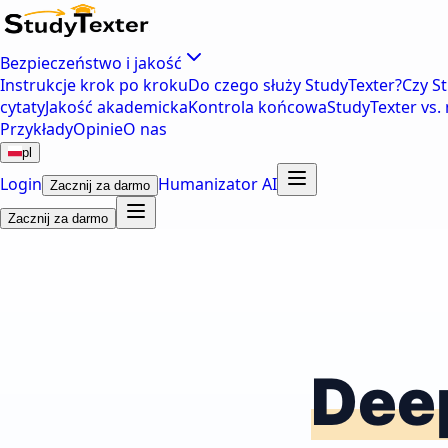
Bezpieczeństwo i jakość
Instrukcje krok po kroku
Do czego służy StudyTexter?
Czy S
cytaty
Jakość akademicka
Kontrola końcowa
StudyTexter vs. 
Przykłady
Opinie
O nas
pl
Login
Humanizator AI
Zacznij za darmo
Zacznij za darmo
Dee