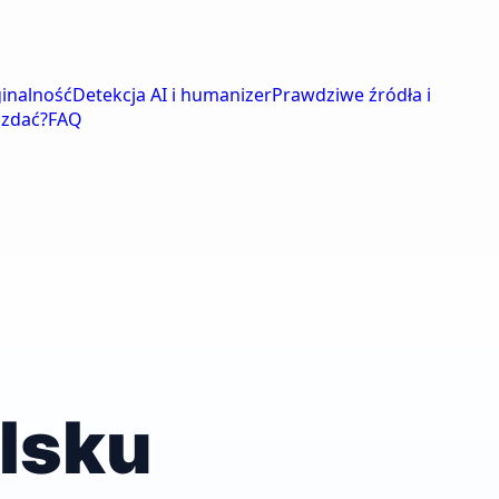
ginalność
Detekcja AI i humanizer
Prawdziwe źródła i
 zdać?
FAQ
lsku