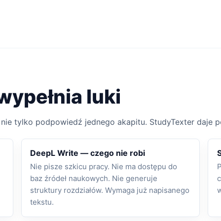
wypełnia luki
nie tylko podpowiedź jednego akapitu. StudyTexter daje p
DeepL Write — czego nie robi
Nie pisze szkicu pracy. Nie ma dostępu do
P
baz źródeł naukowych. Nie generuje
c
struktury rozdziałów. Wymaga już napisanego
w
tekstu.