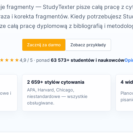
uje fragmenty — StudyTexter pisze całą pracę z cyt
aza i korekta fragmentów. Kiedy potrzebujesz Stu
ze całą pracę dyplomową z bibliografią i metodolo
Zacznij za darmo
Zobacz przykłady
★★★★
4,9 / 5 · ponad
63 573+ studentów i naukowców
Opi
2 659+ stylów cytowania
4 wid
APA, Harvard, Chicago,
owe i
Plano
niestandardowe — wszystkie
pisan
obsługiwane.