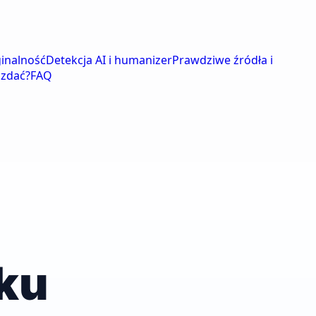
ginalność
Detekcja AI i humanizer
Prawdziwe źródła i
 zdać?
FAQ
ku