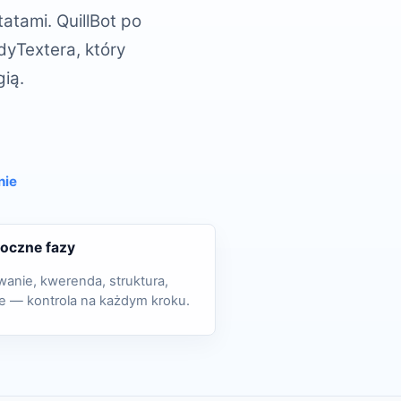
atami. QuillBot po
dyTextera, który
gią.
nie
oczne fazy
wanie, kwerenda, struktura,
ie — kontrola na każdym kroku.