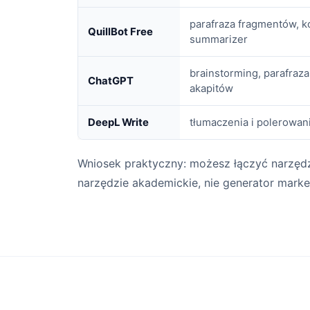
parafraza fragmentów, k
QuillBot Free
summarizer
brainstorming, parafraz
ChatGPT
akapitów
DeepL Write
tłumaczenia i polerowani
Wniosek praktyczny: możesz łączyć narzędz
narzędzie akademickie, nie generator marke