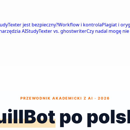
tudyTexter jest bezpieczny?
Workflow i kontrola
Plagiat i ory
narzędzia AI
StudyTexter vs. ghostwriter
Czy nadal mogę nie
PRZEWODNIK AKADEMICKI Z AI · 2026
illBot
po pols