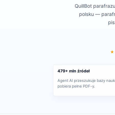
QuillBot parafraz
polsku — parafr
pis
★
479+ mln źródeł
Agent AI przeszukuje bazy nauk
pobiera pełne PDF-y.