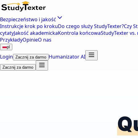
Bezpieczeństwo i jakość
Instrukcje krok po kroku
Do czego służy StudyTexter?
Czy S
cytaty
Jakość akademicka
Kontrola końcowa
StudyTexter vs. 
Przykłady
Opinie
O nas
pl
Login
Humanizator AI
Zacznij za darmo
Zacznij za darmo
Qu