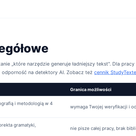
zegółowe
e „które narzędzie generuje ładniejszy tekst". Dla pracy 
 odporność na detektory AI. Zobacz też
cennik StudyTexte
Granica możliwości
ografią i metodologią w 4
wymaga Twojej weryfikacji i od
orekta gramatyki,
nie pisze całej pracy, brak bibl