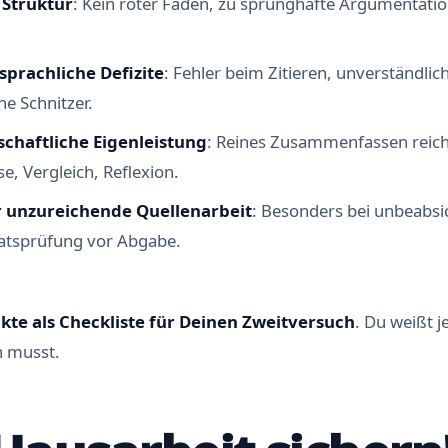
Struktur
: Kein roter Faden, zu sprunghafte Argumentatio
sprachliche Defizite
: Fehler beim Zitieren, unverständlich
he Schnitzer.
schaftliche Eigenleistung
: Reines Zusammenfassen reicht
e, Vergleich, Reflexion.
r unzureichende Quellenarbeit
: Besonders bei unbeabsi
giatsprüfung vor Abgabe.
kte als Checkliste für Deinen Zweitversuch
. Du weißt j
n musst.