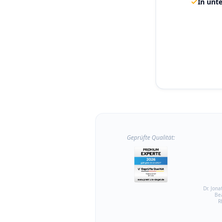
In unte
Geprüfte Qualität:
Dr. Jona
Be
R