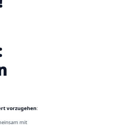
!
:
n
ert vorzugehen
:
emeinsam mit