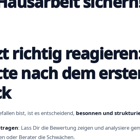
 Hausarbeit sichern
zt richtig reagieren
tte nach dem erste
ck
llen bist, ist es entscheidend,
besonnen und strukturi
ntragen
: Lass Dir die Bewertung zeigen und analysiere g
n oder Berater die Schwächen.