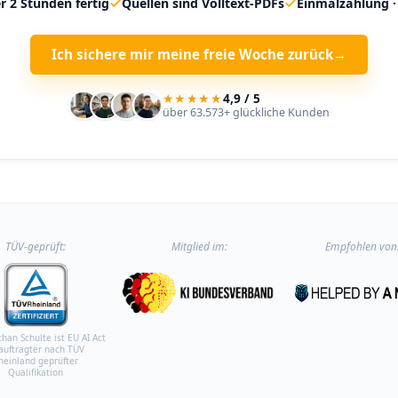
r 2 Stunden fertig
Quellen sind Volltext-PDFs
Einmalzahlung ·
Ich sichere mir meine freie Woche zurück
→
★★★★★
4,9 / 5
über 63.573+ glückliche Kunden
TÜV-geprüft:
Mitglied im:
Empfohlen von
than Schulte ist EU AI Act
auftragter nach TÜV
heinland geprüfter
Qualifikation