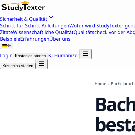
Sicherheit & Qualität
Schritt-für-Schritt-Anleitungen
Wofür wird StudyTexter genu
Zitate
Wissenschaftliche Qualität
Qualitätscheck vor der Ab
Beispiele
Erfahrungen
Über uns
de
Login
KI-Humanizer
Kostenlos starten
Kostenlos starten
Home
»
Bachelorarb
Bach
best