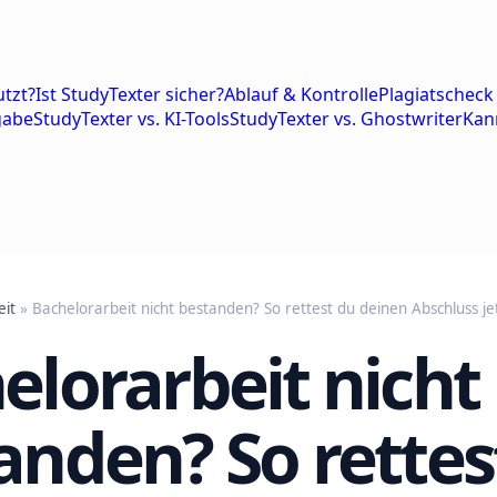
tzt?
Ist StudyTexter sicher?
Ablauf & Kontrolle
Plagiatscheck 
gabe
StudyTexter vs. KI-Tools
StudyTexter vs. Ghostwriter
Kan
eit
» Bachelorarbeit nicht bestanden? So rettest du deinen Abschluss jet
elorarbeit nicht
anden? So rettes