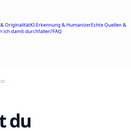
& Originalität
KI-Erkennung & Humanizer
Echte Quellen &
n ich damit durchfallen?
FAQ
zt!
t du