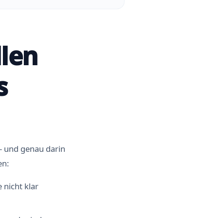
len
s
 – und genau darin
en:
 nicht klar