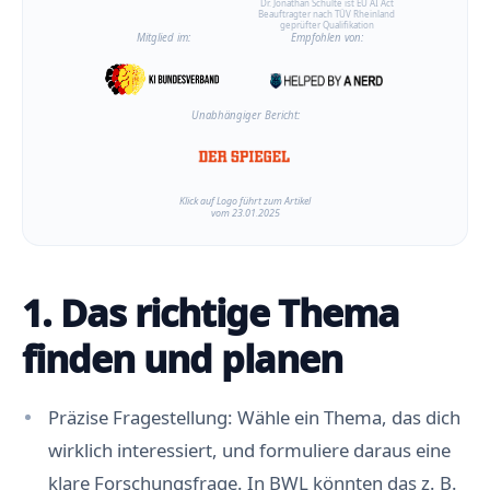
Dr. Jonathan Schulte ist EU AI Act
Beauftragter nach TÜV Rheinland
geprüfter Qualifikation
Mitglied im:
Empfohlen von:
Unabhängiger Bericht:
Klick auf Logo führt zum Artikel
vom 23.01.2025
1. Das richtige Thema
finden und planen
Präzise Fragestellung: Wähle ein Thema, das dich
wirklich interessiert, und formuliere daraus eine
klare Forschungsfrage. In BWL könnten das z. B.