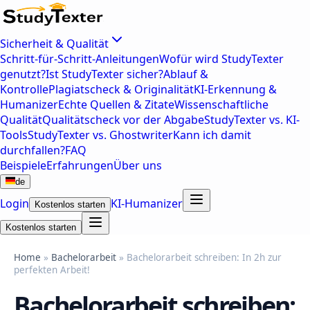
Sicherheit & Qualität
Schritt-für-Schritt-Anleitungen
Wofür wird StudyTexter
genutzt?
Ist StudyTexter sicher?
Ablauf &
Kontrolle
Plagiatscheck & Originalität
KI-Erkennung &
Humanizer
Echte Quellen & Zitate
Wissenschaftliche
Qualität
Qualitätscheck vor der Abgabe
StudyTexter vs. KI-
Tools
StudyTexter vs. Ghostwriter
Kann ich damit
durchfallen?
FAQ
Beispiele
Erfahrungen
Über uns
de
Login
KI-Humanizer
Kostenlos starten
Kostenlos starten
Home
»
Bachelorarbeit
» Bachelorarbeit schreiben: In 2h zur
perfekten Arbeit!
Bachelorarbeit schreiben: