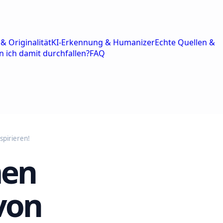
& Originalität
KI-Erkennung & Humanizer
Echte Quellen &
n ich damit durchfallen?
FAQ
spirieren!
men
 von