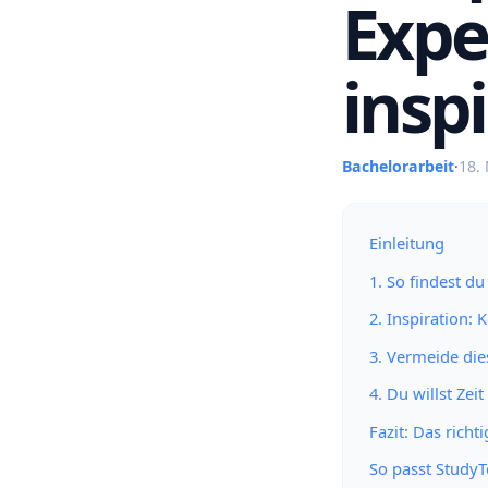
Expe
inspi
Bachelorarbeit
·
18.
Einleitung
1. So findest du
2. Inspiration:
3. Vermeide die
4. Du willst Ze
Fazit: Das richt
So passt Study