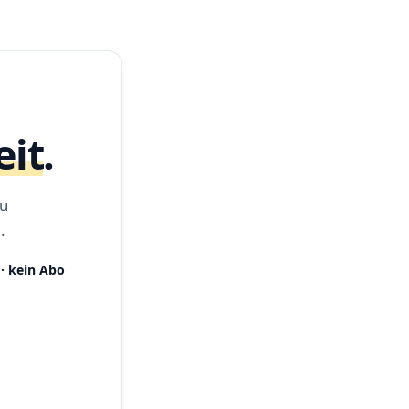
eit
.
zu
.
· kein Abo