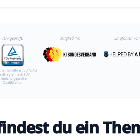
TÜV-geprüft:
Mitglied im:
Empfohlen von
than Schulte ist EU AI Act
auftragter nach TÜV
heinland geprüfter
Qualifikation
 findest du ein The