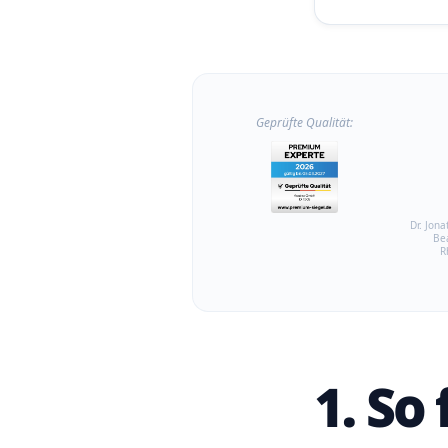
Geprüfte Qualität:
Dr. Jona
Be
R
1. So