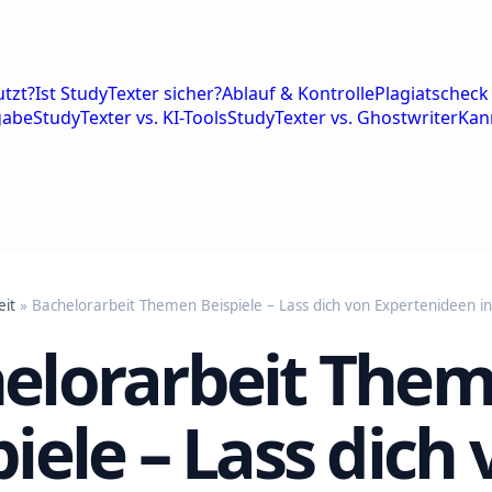
tzt?
Ist StudyTexter sicher?
Ablauf & Kontrolle
Plagiatscheck 
gabe
StudyTexter vs. KI-Tools
StudyTexter vs. Ghostwriter
Kan
eit
» Bachelorarbeit Themen Beispiele – Lass dich von Expertenideen in
elorarbeit The
iele – Lass dich