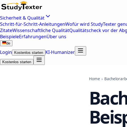
Sicherheit & Qualität
Schritt-für-Schritt-Anleitungen
Wofür wird StudyTexter genu
Zitate
Wissenschaftliche Qualität
Qualitätscheck vor der Ab
Beispiele
Erfahrungen
Über uns
de
Login
KI-Humanizer
Kostenlos starten
Kostenlos starten
Home
»
Bachelorarb
Bach
Beisp