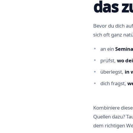
das z
Bevor du dich auf
sich oft ganz nat
an ein
Semina
prüfst,
wo dei
überlegst,
in 
dich fragst,
we
Kombiniere diese
Quellen dazu? Ta
dem richtigen W