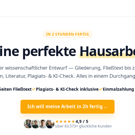
IN 2 STUNDEN FERTIG
ine perfekte
Hausarb
r wissenschaftlicher Entwurf — Gliederung, Fließtext bis 
n, Literatur, Plagiats- & KI-Check. Alles in einem Durchgang
Seiten Fließtext
Plagiats- & KI-Check inklusive
Einmalzahlung 
Ich will meine Arbeit in 2h fertig
→
★★★★★
4,9 / 5
über 63.573+ glückliche Kunden