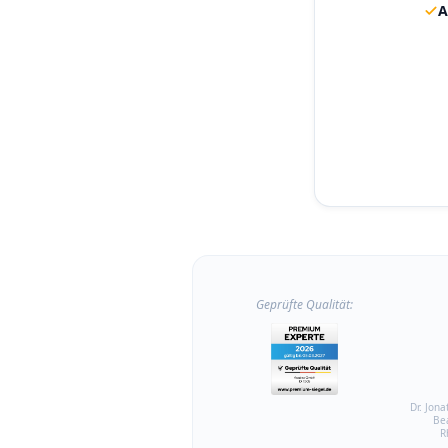
A
Geprüfte Qualität:
Dr. Jona
Be
R