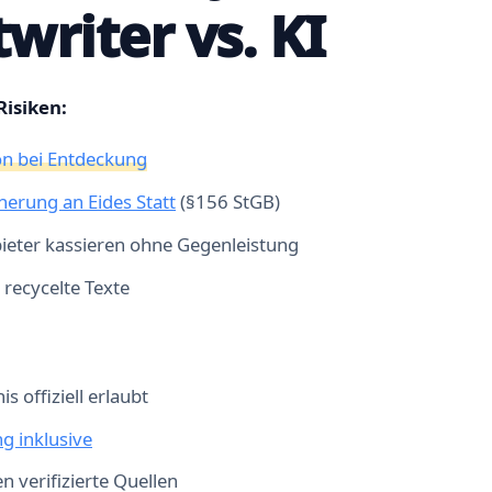
writer vs. KI
isiken:
on bei Entdeckung
herung an Eides Statt
(§156 StGB)
ieter kassieren ohne Gegenleistung
 recycelte Texte
s offiziell erlaubt
g inklusive
en verifizierte Quellen