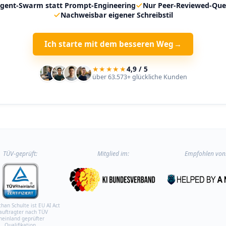
gent-Swarm statt Prompt-Engineering
Nur Peer-Reviewed-Que
Nachweisbar eigener Schreibstil
Ich starte mit dem besseren Weg
→
★★★★★
4,9 / 5
über 63.573+ glückliche Kunden
TÜV-geprüft:
Mitglied im:
Empfohlen von
than Schulte ist EU AI Act
auftragter nach TÜV
heinland geprüfter
Qualifikation