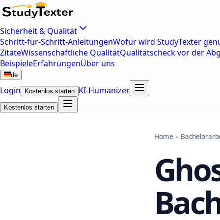
Sicherheit & Qualität
Schritt-für-Schritt-Anleitungen
Wofür wird StudyTexter genu
Zitate
Wissenschaftliche Qualität
Qualitätscheck vor der Ab
Beispiele
Erfahrungen
Über uns
de
Login
KI-Humanizer
Kostenlos starten
Kostenlos starten
Home
»
Bachelorarb
Ghos
Bach