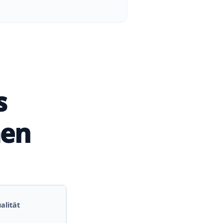
s
men
alität