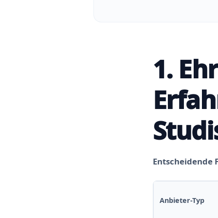
1. Eh
Erfah
Stud
Entscheidende F
Anbieter-Typ