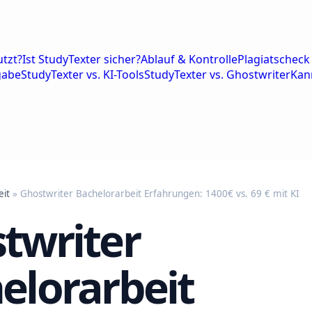
tzt?
Ist StudyTexter sicher?
Ablauf & Kontrolle
Plagiatscheck 
gabe
StudyTexter vs. KI-Tools
StudyTexter vs. Ghostwriter
Kan
eit
» Ghostwriter Bachelorarbeit Erfahrungen: 1400€ vs. 69 € mit KI
twriter
elorarbeit