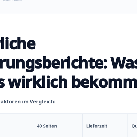
rliche
rungsberichte: Wa
is wirklich bekom
aktoren im Vergleich:
40 Seiten
Lieferzeit
Qu