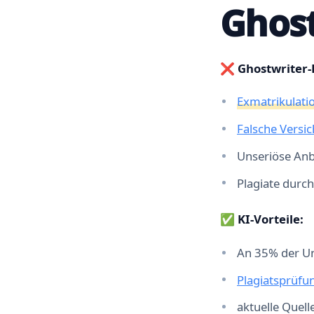
Ghost
❌ Ghostwriter-R
Exmatrikulati
Falsche Versic
Unseriöse Anb
Plagiate durch
✅ KI-Vorteile:
An 35% der Uni
Plagiatsprüfun
aktuelle Quell