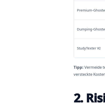
Premium-Ghostw
Dumping-Ghostw
StudyTexter KI
Tipp:
Vermeide te
versteckte Koste
2. Ri