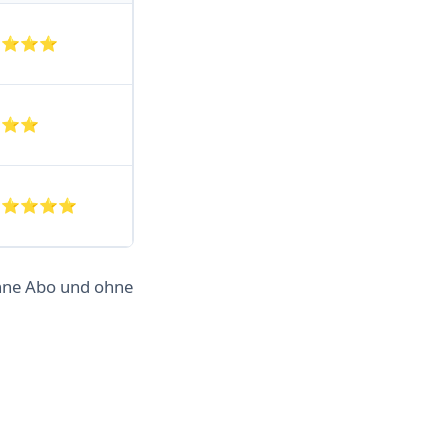
⭐⭐⭐⭐
⭐⭐⭐
⭐⭐⭐⭐⭐
ohne Abo und ohne