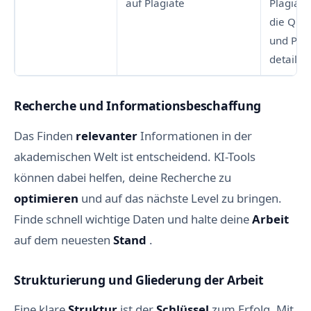
auf Plagiate
Plagiats
die Quel
und Plag
detailli
Recherche und Informationsbeschaffung
Das Finden
relevanter
Informationen in der
akademischen Welt ist entscheidend. KI-Tools
können dabei helfen, deine Recherche zu
optimieren
und auf das nächste Level zu bringen.
Finde schnell wichtige Daten und halte deine
Arbeit
auf dem neuesten
Stand
.
Strukturierung und Gliederung der Arbeit
Eine klare
Struktur
ist der
Schlüssel
zum Erfolg. Mit