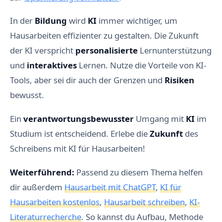
In der
Bildung
wird
KI
immer wichtiger, um
Hausarbeiten effizienter zu gestalten. Die Zukunft
der KI verspricht
personalisierte
Lernunterstützung
und
interaktives
Lernen. Nutze die Vorteile von KI-
Tools, aber sei dir auch der Grenzen und
Risiken
bewusst.
Ein
verantwortungsbewusster
Umgang mit
KI
im
Studium ist entscheidend. Erlebe die
Zukunft
des
Schreibens mit KI für Hausarbeiten!
Weiterführend:
Passend zu diesem Thema helfen
dir außerdem
Hausarbeit mit ChatGPT
,
KI für
Hausarbeiten kostenlos
,
Hausarbeit schreiben
,
KI-
Literaturrecherche
. So kannst du Aufbau, Methode