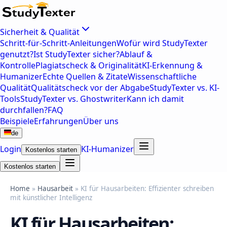
Sicherheit & Qualität
Schritt-für-Schritt-Anleitungen
Wofür wird StudyTexter
genutzt?
Ist StudyTexter sicher?
Ablauf &
Kontrolle
Plagiatscheck & Originalität
KI-Erkennung &
Humanizer
Echte Quellen & Zitate
Wissenschaftliche
Qualität
Qualitätscheck vor der Abgabe
StudyTexter vs. KI-
Tools
StudyTexter vs. Ghostwriter
Kann ich damit
durchfallen?
FAQ
Beispiele
Erfahrungen
Über uns
de
Login
KI-Humanizer
Kostenlos starten
Kostenlos starten
Home
»
Hausarbeit
» KI für Hausarbeiten: Effizienter schreiben
mit künstlicher Intelligenz
KI für Hausarbeiten: