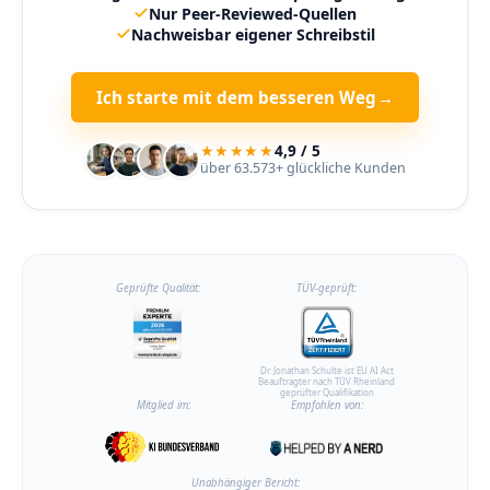
Nur Peer-Reviewed-Quellen
Nachweisbar eigener Schreibstil
Ich starte mit dem besseren Weg
→
★★★★★
4,9 / 5
über 63.573+ glückliche Kunden
Geprüfte Qualität:
TÜV-geprüft:
Dr. Jonathan Schulte ist EU AI Act
Beauftragter nach TÜV Rheinland
geprüfter Qualifikation
Mitglied im:
Empfohlen von:
Unabhängiger Bericht: