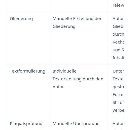
relevant
Gliederung
Manuelle Erstellung der
Automat
Gliederung
Glieder
durch KI
Recherc
und Stru
Inhalts
Textformulierung
Individuelle
Unterstü
Texterstellung durch den
Texterst
Autor
gestützt
Formulie
Stil und
verbess
Plagiatsprüfung
Manuelle Überprüfung
Automat