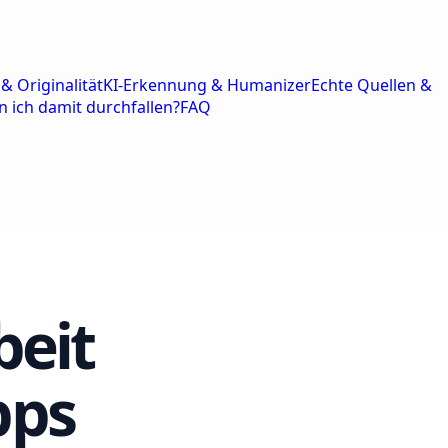
& Originalität
KI-Erkennung & Humanizer
Echte Quellen &
n ich damit durchfallen?
FAQ
beit
pps