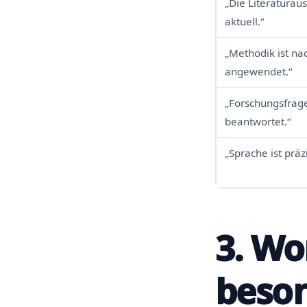
„Die Literaturau
aktuell.“
„Methodik ist na
angewendet.“
„Forschungsfrag
beantwortet.“
„Sprache ist präz
3. Wo
beson