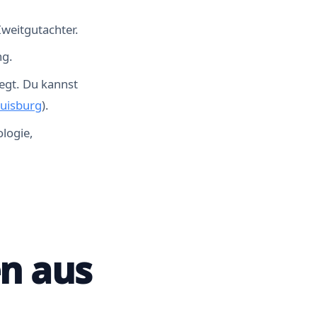
Zweitgutachter.
ng.
egt. Du kannst
Duisburg
).
logie,
n aus