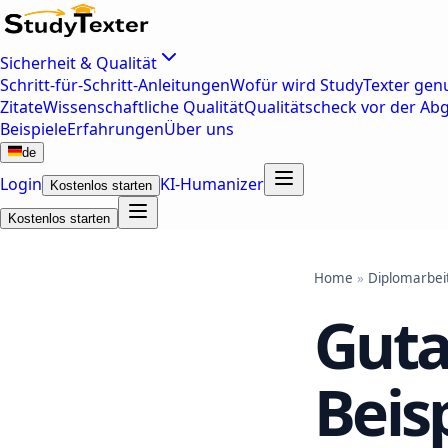
Sicherheit & Qualität
Schritt-für-Schritt-Anleitungen
Wofür wird StudyTexter genu
Zitate
Wissenschaftliche Qualität
Qualitätscheck vor der Ab
Beispiele
Erfahrungen
Über uns
de
Login
KI-Humanizer
Kostenlos starten
Kostenlos starten
Home
»
Diplomarbei
Guta
Beis