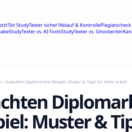
tzt?
Ist StudyTexter sicher?
Ablauf & Kontrolle
Plagiatscheck 
gabe
StudyTexter vs. KI-Tools
StudyTexter vs. Ghostwriter
Kan
t
» Gutachten Diplomarbeit Beispiel: Muster & Tipps für deine Arbeit
chten Diplomar
piel: Muster & Ti