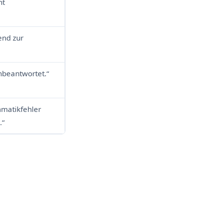
ht
end zur
nbeantwortet.“
mmatikfehler
.“