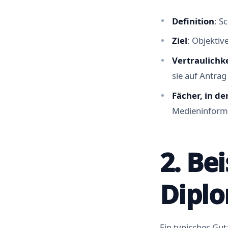
Definition
: S
Ziel
: Objektiv
Vertraulichk
sie auf Antrag
Fächer, in d
Medieninforma
2. Bei
Diplo
Ein typisches Gut