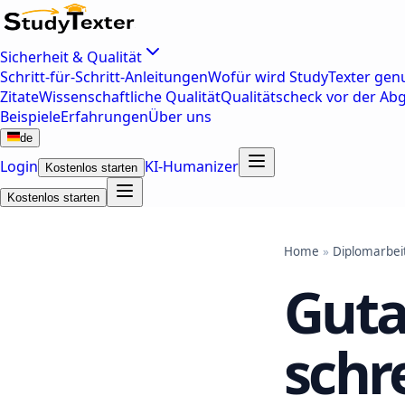
Sicherheit & Qualität
Schritt-für-Schritt-Anleitungen
Wofür wird StudyTexter genu
Zitate
Wissenschaftliche Qualität
Qualitätscheck vor der Ab
Beispiele
Erfahrungen
Über uns
de
Login
KI-Humanizer
Kostenlos starten
Kostenlos starten
Home
»
Diplomarbei
Guta
schr