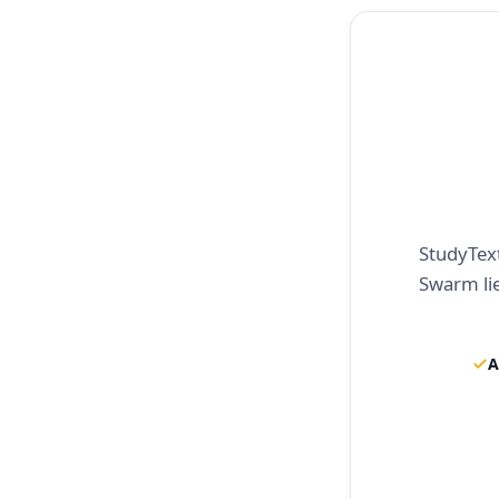
StudyText
Swarm lie
A