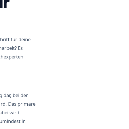
ur
ritt für deine
marbeit? Es
achexperten
 dar, bei der
ird. Das primäre
abei wird
zumindest in