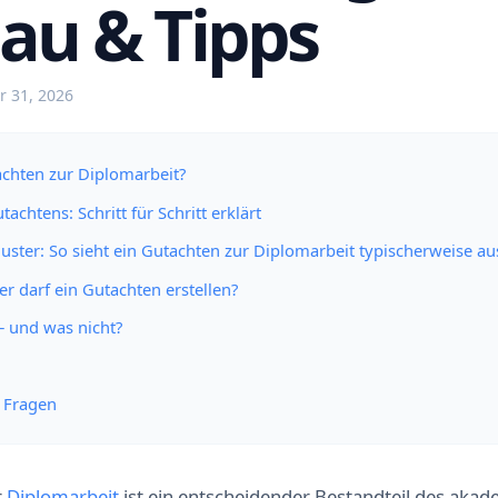
au & Tipps
r 31, 2026
achten zur Diplomarbeit?
achtens: Schritt für Schritt erklärt
ster: So sieht ein Gutachten zur Diplomarbeit typischerweise au
er darf ein Gutachten erstellen?
 – und was nicht?
e Fragen
r
Diplomarbeit
ist ein entscheidender Bestandteil des aka