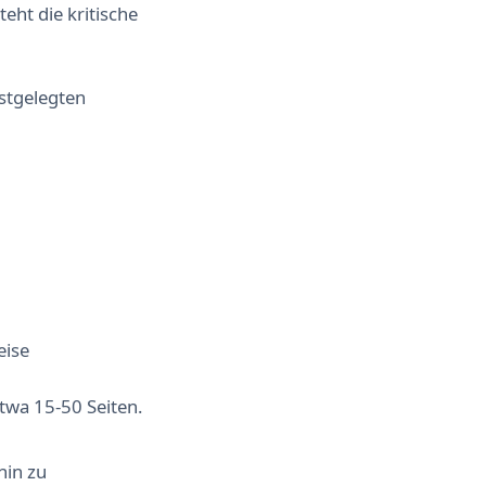
eht die kritische
stgelegten
eise
etwa 15-50 Seiten.
hin zu