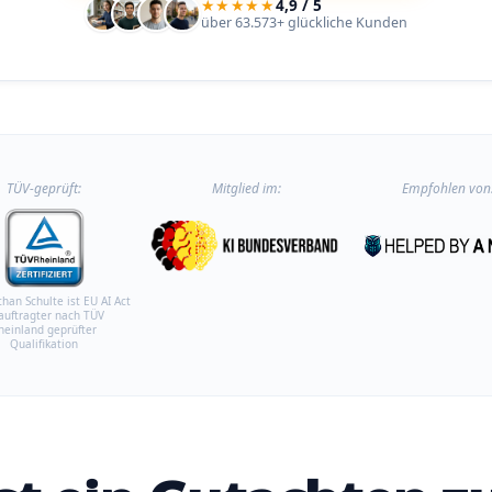
★★★★★
4,9 / 5
über 63.573+ glückliche Kunden
TÜV-geprüft:
Mitglied im:
Empfohlen von
than Schulte ist EU AI Act
auftragter nach TÜV
heinland geprüfter
Qualifikation