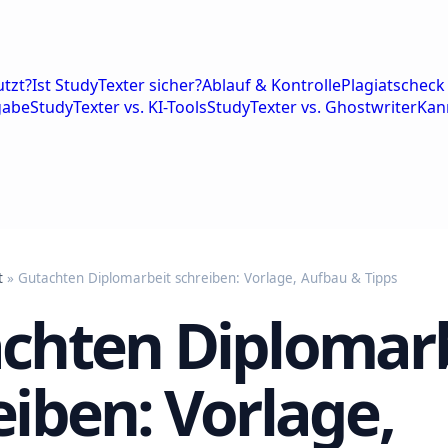
tzt?
Ist StudyTexter sicher?
Ablauf & Kontrolle
Plagiatscheck 
gabe
StudyTexter vs. KI-Tools
StudyTexter vs. Ghostwriter
Kan
t
» Gutachten Diplomarbeit schreiben: Vorlage, Aufbau & Tipps
chten Diplomar
eiben: Vorlage,