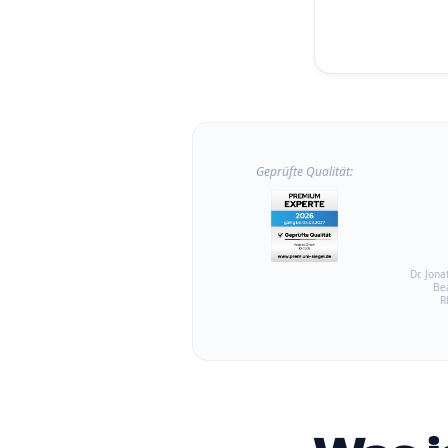
Geprüfte Qualität:
Dr. Jona
Be
R