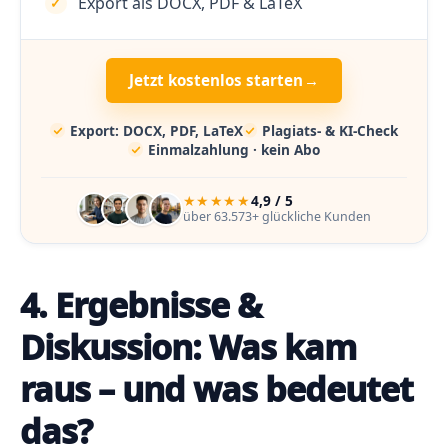
Export als DOCX, PDF & LaTeX
Jetzt kostenlos starten
→
Export: DOCX, PDF, LaTeX
Plagiats- & KI-Check
Einmalzahlung · kein Abo
★★★★★
4,9 / 5
über 63.573+ glückliche Kunden
4. Ergebnisse &
Diskussion: Was kam
raus – und was bedeutet
das?