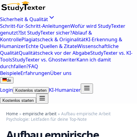
Sicherheit & Qualität
Schritt-für-Schritt-Anleitungen
Wofür wird StudyTexter
genutzt?
Ist StudyTexter sicher?
Ablauf &
Kontrolle
Plagiatscheck & Originalität
KI-Erkennung &
Humanizer
Echte Quellen & Zitate
Wissenschaftliche
Qualität
Qualitätscheck vor der Abgabe
StudyTexter vs. KI-
Tools
StudyTexter vs. Ghostwriter
Kann ich damit
durchfallen?
FAQ
Beispiele
Erfahrungen
Über uns
de
Login
KI-Humanizer
Kostenlos starten
Kostenlos starten
Home
»
empirische arbeit
» Aufbau empirische Arbeit
Psychologie: Leitfaden für deine Top-Note
Aufbau empirische