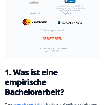
Dr. Jonathan Schulte ist EU AI Act
Beauftragter nach TÜV Rheinland
geprüfter Qualifikation
Mitglied im:
Empfohlen von:
Unabhängiger Bericht:
Klick auf Logo führt zum Artikel
vom 23.01.2025
1. Was ist eine
empirische
Bachelorarbeit?
Eine
empirische Arbeit
basiert auf selbst erhobenen