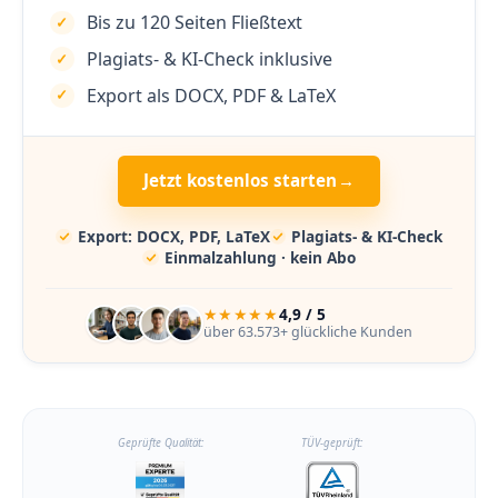
Bis zu 120 Seiten Fließtext
Plagiats- & KI-Check inklusive
Export als DOCX, PDF & LaTeX
Jetzt kostenlos starten
→
Export: DOCX, PDF, LaTeX
Plagiats- & KI-Check
Einmalzahlung · kein Abo
★★★★★
4,9 / 5
über 63.573+ glückliche Kunden
Geprüfte Qualität:
TÜV-geprüft: