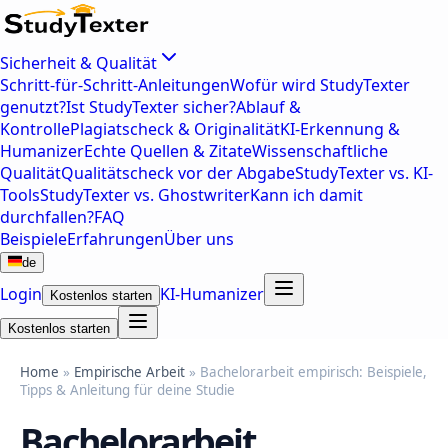
Sicherheit & Qualität
Schritt-für-Schritt-Anleitungen
Wofür wird StudyTexter
genutzt?
Ist StudyTexter sicher?
Ablauf &
Kontrolle
Plagiatscheck & Originalität
KI-Erkennung &
Humanizer
Echte Quellen & Zitate
Wissenschaftliche
Qualität
Qualitätscheck vor der Abgabe
StudyTexter vs. KI-
Tools
StudyTexter vs. Ghostwriter
Kann ich damit
durchfallen?
FAQ
Beispiele
Erfahrungen
Über uns
de
Login
KI-Humanizer
Kostenlos starten
Kostenlos starten
Home
»
Empirische Arbeit
» Bachelorarbeit empirisch: Beispiele,
Tipps & Anleitung für deine Studie
Bachelorarbeit