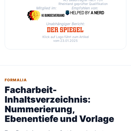
Act Beauftragter nach TÜV
Rheinland geprüfter Qualifikation
Mitglied im:
Empfohlen von:
Unabhängiger Bericht:
Klick auf Logo führt zum Artikel
vom 23.01.2025
FORMALIA
Facharbeit-
Inhaltsverzeichnis:
Nummerierung,
Ebenentiefe und Vorlage