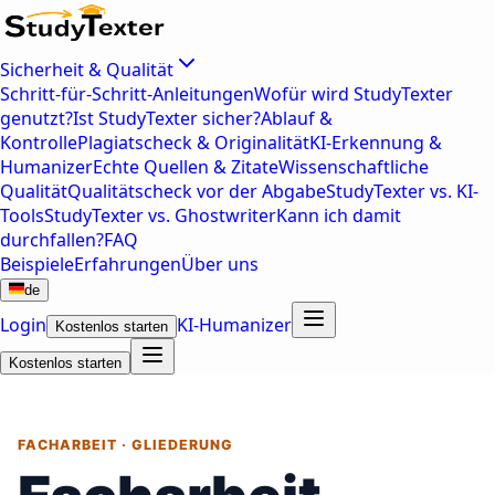
Sicherheit & Qualität
Schritt-für-Schritt-Anleitungen
Wofür wird StudyTexter
genutzt?
Ist StudyTexter sicher?
Ablauf &
Kontrolle
Plagiatscheck & Originalität
KI-Erkennung &
Humanizer
Echte Quellen & Zitate
Wissenschaftliche
Qualität
Qualitätscheck vor der Abgabe
StudyTexter vs. KI-
Tools
StudyTexter vs. Ghostwriter
Kann ich damit
durchfallen?
FAQ
Beispiele
Erfahrungen
Über uns
de
Login
KI-Humanizer
Kostenlos starten
Kostenlos starten
FACHARBEIT · GLIEDERUNG