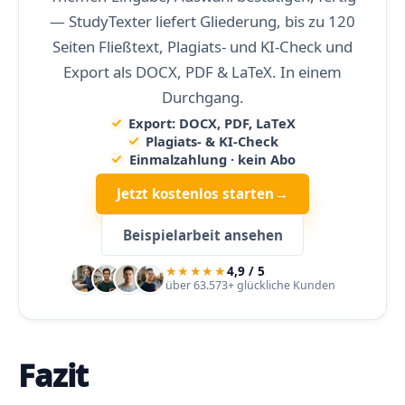
s
— StudyTexter liefert Gliederung, bis zu 120
e
q
Seiten Fließtext, Plagiats- und KI-Check und
u
e
Export als DOCX, PDF & LaTeX. In einem
n
t
Durchgang.
e
Export: DOCX, PDF, LaTeX
u
n
Plagiats- & KI-Check
d
Einmalzahlung · kein Abo
f
e
Jetzt kostenlos starten
→
h
l
e
Beispielarbeit ansehen
r
h
a
★★★★★
4,9 / 5
f
über 63.573+ glückliche Kunden
t
e
Z
i
t
Fazit
i
e
r