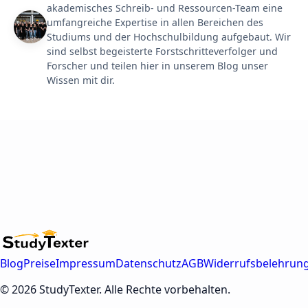
m
akademisches Schreib- und Ressourcen-Team eine
g
umfangreiche Expertise in allen Bereichen des
a
n
Studiums und der Hochschulbildung aufgebaut. Wir
g
sind selbst begeisterte Forstschritteverfolger und
s
Forscher und teilen hier in unserem Blog unser
s
p
Wissen mit dir.
r
a
c
h
l
i
c
h
e
u
n
d
s
a
l
o
Blog
Preise
Impressum
Datenschutz
AGB
Widerrufsbelehrun
p
p
e
© 2026 StudyTexter. Alle Rechte vorbehalten.
A