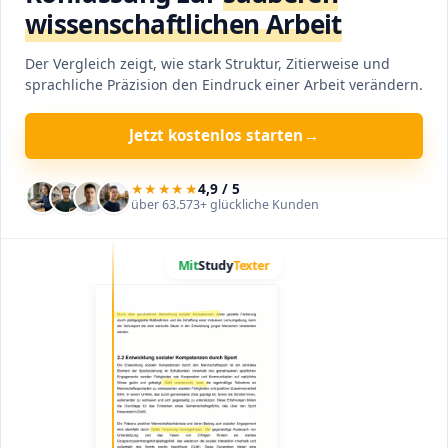
wissenschaftlichen Arbeit
Der Vergleich zeigt, wie stark Struktur, Zitierweise und
sprachliche Präzision den Eindruck einer Arbeit verändern.
Jetzt kostenlos starten
→
★★★★★
4,9 / 5
über 63.573+ glückliche Kunden
Ziehe den Griff nach links, um mehr von der sauberen Arbei
Mit
Study
Texter
Texter