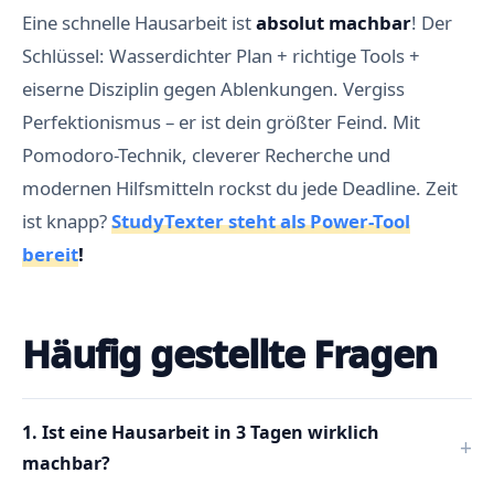
w
Eine schnelle Hausarbeit ist
absolut machbar
! Der
e
i
Schlüssel: Wasserdichter Plan + richtige Tools +
s
e
eiserne Disziplin gegen Ablenkungen. Vergiss
R
Perfektionismus – er ist dein größter Feind. Mit
e
c
Pomodoro-Technik, cleverer Recherche und
h
t
modernen Hilfsmitteln rockst du jede Deadline. Zeit
s
c
ist knapp?
StudyTexter steht als Power-Tool
h
r
bereit
!
e
i
b
f
e
Häufig gestellte Fragen
h
l
e
r
u
1. Ist eine Hausarbeit in 3 Tagen wirklich
n
d
machbar?
f
a