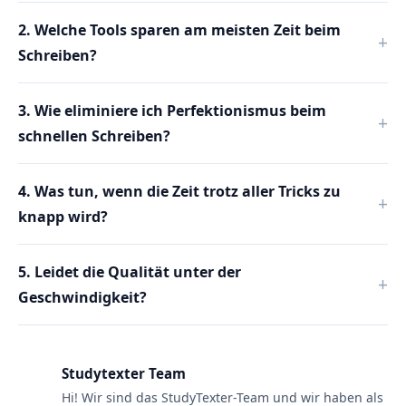
l
s
2. Welche Tools sparen am meisten Zeit beim
c
Schreiben?
h
e
G
r
3. Wie eliminiere ich Perfektionismus beim
o
ß
schnellen Schreiben?
-
/
K
l
4. Was tun, wenn die Zeit trotz aller Tricks zu
e
i
knapp wird?
n
s
c
5. Leidet die Qualität unter der
h
r
Geschwindigkeit?
e
i
b
u
n
Studytexter Team
g
U
Hi! Wir sind das StudyTexter-Team und wir haben als