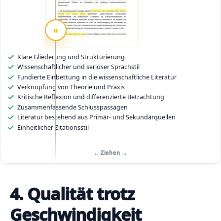
‹›
Klare Gliederung und Strukturierung
G
r
Wissenschaftlicher und seriöser Sprachstil
a
Fundierte Einbettung in die wissenschaftliche Literatur
m
Verknüpfung von Theorie und Praxis
m
a
Kritische Reflexion und differenzierte Betrachtung
t
Zusammenfassende Schlusspassagen
i
Literatur bestehend aus Primär- und Sekundärquellen
k
Einheitlicher Zitationsstil
a
l
i
s
← Ziehen →
c
h
e
F
4. Qualität trotz
e
h
l
Geschwindigkeit
e