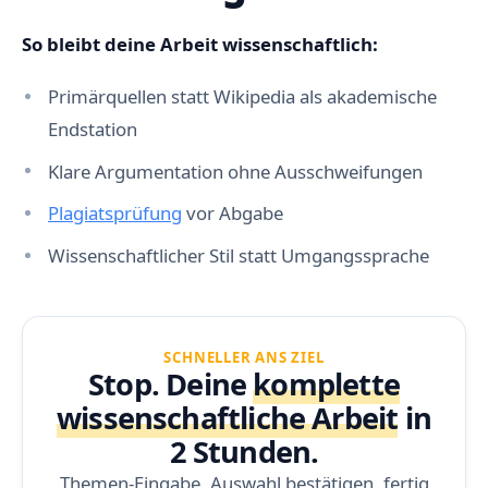
r
u
n
So bleibt deine Arbeit wissenschaftlich:
d
u
n
Primärquellen statt Wikipedia als akademische
v
o
Endstation
l
l
Klare Argumentation ohne Ausschweifungen
s
t
Plagiatsprüfung
vor Abgabe
ä
n
d
Wissenschaftlicher Stil statt Umgangssprache
i
g
e
S
ä
t
SCHNELLER ANS ZIEL
z
Stop. Deine
komplette
e
wissenschaftliche Arbeit
in
I
n
2 Stunden.
k
o
n
Themen-Eingabe, Auswahl bestätigen, fertig