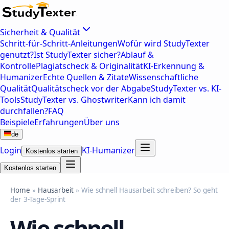
Sicherheit & Qualität
Schritt-für-Schritt-Anleitungen
Wofür wird StudyTexter
genutzt?
Ist StudyTexter sicher?
Ablauf &
Kontrolle
Plagiatscheck & Originalität
KI-Erkennung &
Humanizer
Echte Quellen & Zitate
Wissenschaftliche
Qualität
Qualitätscheck vor der Abgabe
StudyTexter vs. KI-
Tools
StudyTexter vs. Ghostwriter
Kann ich damit
durchfallen?
FAQ
Beispiele
Erfahrungen
Über uns
de
Login
KI-Humanizer
Kostenlos starten
Kostenlos starten
Home
»
Hausarbeit
» Wie schnell Hausarbeit schreiben? So geht
der 3-Tage-Sprint
Wie schnell