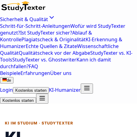
Sicherheit & Qualität
Schritt-für-Schritt-Anleitungen
Wofür wird StudyTexter
genutzt?
Ist StudyTexter sicher?
Ablauf &
Kontrolle
Plagiatscheck & Originalität
KI-Erkennung &
Humanizer
Echte Quellen & Zitate
Wissenschaftliche
Qualität
Qualitätscheck vor der Abgabe
StudyTexter vs. KI-
Tools
StudyTexter vs. Ghostwriter
Kann ich damit
durchfallen?
FAQ
Beispiele
Erfahrungen
Über uns
de
Login
KI-Humanizer
Kostenlos starten
Kostenlos starten
KI IM STUDIUM · STUDYTEXTER