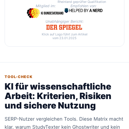
Rheinland geprüfter Qualifikation
Mitglied im:
Empfohlen von:
Unabhängiger Bericht:
Klick auf Logo führt zum Artikel
vom 23.01.2025
TOOL-CHECK
KI für wissenschaftliche
Arbeit: Kriterien, Risiken
und sichere Nutzung
SERP-Nutzer vergleichen Tools. Diese Matrix macht
klar, warum StudyTexter kein Ghostwriter und kein