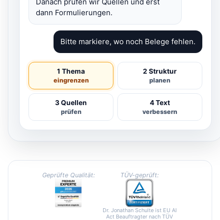
Danach prüfen wir Quellen und erst
dann Formulierungen.
Bitte markiere, wo noch Belege fehlen.
1 Thema
2 Struktur
eingrenzen
planen
3 Quellen
4 Text
prüfen
verbessern
Geprüfte Qualität:
TÜV-geprüft:
Dr. Jonathan Schulte ist EU AI
Act Beauftragter nach TÜV