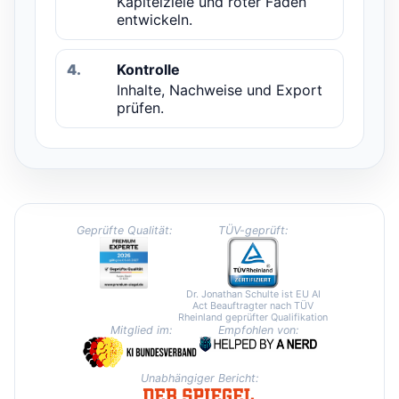
Kapitelziele und roter Faden
entwickeln.
4.
Kontrolle
Inhalte, Nachweise und Export
prüfen.
Geprüfte Qualität:
TÜV-geprüft:
Dr. Jonathan Schulte ist EU AI
Act Beauftragter nach TÜV
Rheinland geprüfter Qualifikation
Mitglied im:
Empfohlen von:
Unabhängiger Bericht: