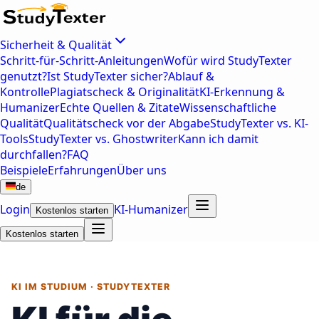
Sicherheit & Qualität
Schritt-für-Schritt-Anleitungen
Wofür wird StudyTexter
genutzt?
Ist StudyTexter sicher?
Ablauf &
Kontrolle
Plagiatscheck & Originalität
KI-Erkennung &
Humanizer
Echte Quellen & Zitate
Wissenschaftliche
Qualität
Qualitätscheck vor der Abgabe
StudyTexter vs. KI-
Tools
StudyTexter vs. Ghostwriter
Kann ich damit
durchfallen?
FAQ
Beispiele
Erfahrungen
Über uns
de
Login
KI-Humanizer
Kostenlos starten
Kostenlos starten
KI IM STUDIUM · STUDYTEXTER