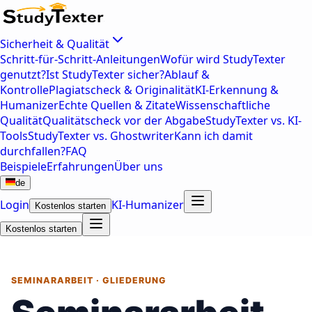
Sicherheit & Qualität
Schritt-für-Schritt-Anleitungen
Wofür wird StudyTexter
genutzt?
Ist StudyTexter sicher?
Ablauf &
Kontrolle
Plagiatscheck & Originalität
KI-Erkennung &
Humanizer
Echte Quellen & Zitate
Wissenschaftliche
Qualität
Qualitätscheck vor der Abgabe
StudyTexter vs. KI-
Tools
StudyTexter vs. Ghostwriter
Kann ich damit
durchfallen?
FAQ
Beispiele
Erfahrungen
Über uns
de
Login
KI-Humanizer
Kostenlos starten
Kostenlos starten
SEMINARARBEIT · GLIEDERUNG