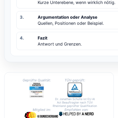
Kurze Unterebene, wenn wirklich nötig.
3.
Argumentation oder Analyse
Quellen, Positionen oder Beispiel.
4.
Fazit
Antwort und Grenzen.
Geprüfte Qualität:
TÜV-geprüft:
Dr. Jonathan Schulte ist EU AI
Act Beauftragter nach TÜV
Rheinland geprüfter Qualifikation
Mitglied im:
Empfohlen von: