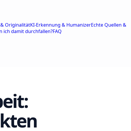
& Originalität
KI-Erkennung & Humanizer
Echte Quellen &
n ich damit durchfallen?
FAQ
eit:
ekten