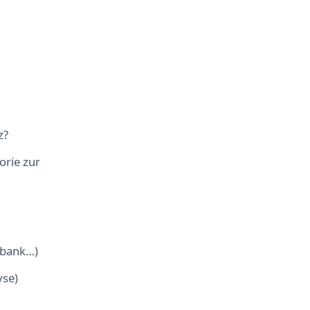
z?
orie zur
nbank…)
yse)