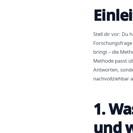
Einle
Stell dir vor: Du
Forschungsfrage s
bringt – die Meth
Methode passt üb
Antworten, sonder
nachvollziehbar 
1. Wa
und w