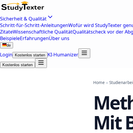
Sicherheit & Qualität
Schritt-für-Schritt-Anleitungen
Wofür wird StudyTexter genu
Zitate
Wissenschaftliche Qualität
Qualitätscheck vor der Ab
Beispiele
Erfahrungen
Über uns
de
Login
KI-Humanizer
Kostenlos starten
Kostenlos starten
Home
»
Studienarbei
Meth
Mit 