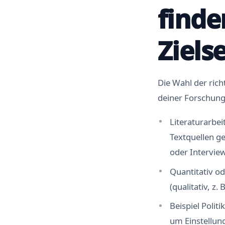
finde
Ziels
Die Wahl der ric
deiner Forschungs
Literaturarbei
Textquellen g
oder Intervie
Quantitativ od
(qualitativ, z. 
Beispiel Polit
um Einstellung