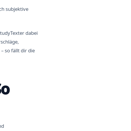
ch subjektive
StudyTexter dabei
schläge,
so fällt dir die
So
nd