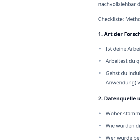
nachvollziehbar da
Checkliste: Metho
1. Art der For
Ist deine Arbe
Arbeitest du q
Gehst du induk
Anwendung) v
2. Datenquelle
Woher stammen
Wie wurden di
Wer wurde bef