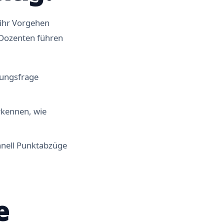
 ihr Vorgehen
 Dozenten führen
hungsfrage
rkennen, wie
chnell Punktabzüge
e