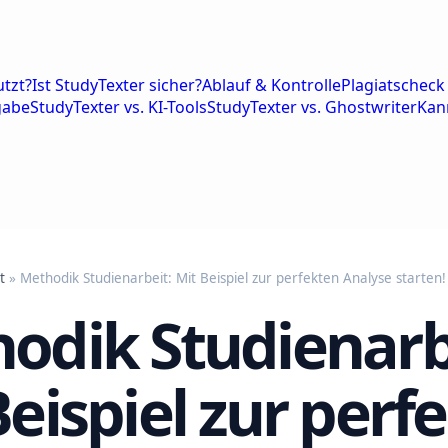
tzt?
Ist StudyTexter sicher?
Ablauf & Kontrolle
Plagiatscheck 
gabe
StudyTexter vs. KI-Tools
StudyTexter vs. Ghostwriter
Kan
t
» Methodik Studienarbeit: Mit Beispiel zur perfekten Analyse starten!
odik Studienarb
Beispiel zur perf