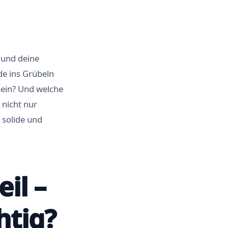
t und deine
de ins Grübeln
sein? Und welche
nicht nur
 solide und
il –
htig?