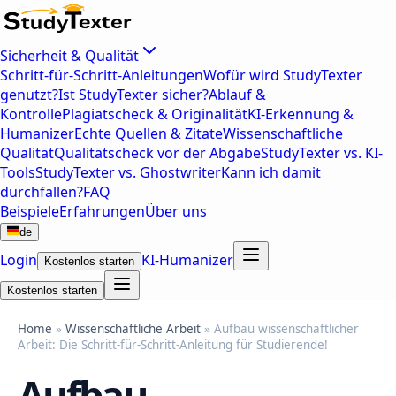
Sicherheit & Qualität
Schritt-für-Schritt-Anleitungen
Wofür wird StudyTexter
genutzt?
Ist StudyTexter sicher?
Ablauf &
Kontrolle
Plagiatscheck & Originalität
KI-Erkennung &
Humanizer
Echte Quellen & Zitate
Wissenschaftliche
Qualität
Qualitätscheck vor der Abgabe
StudyTexter vs. KI-
Tools
StudyTexter vs. Ghostwriter
Kann ich damit
durchfallen?
FAQ
Beispiele
Erfahrungen
Über uns
de
Login
KI-Humanizer
Kostenlos starten
Kostenlos starten
Home
»
Wissenschaftliche Arbeit
» Aufbau wissenschaftlicher
Arbeit: Die Schritt-für-Schritt-Anleitung für Studierende!
Aufbau