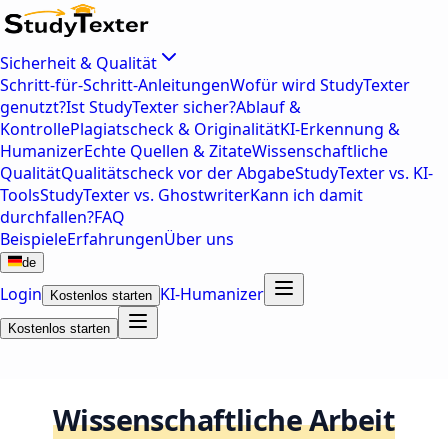
Sicherheit & Qualität
Schritt-für-Schritt-Anleitungen
Wofür wird StudyTexter
genutzt?
Ist StudyTexter sicher?
Ablauf &
Kontrolle
Plagiatscheck & Originalität
KI-Erkennung &
Humanizer
Echte Quellen & Zitate
Wissenschaftliche
Qualität
Qualitätscheck vor der Abgabe
StudyTexter vs. KI-
Tools
StudyTexter vs. Ghostwriter
Kann ich damit
durchfallen?
FAQ
Beispiele
Erfahrungen
Über uns
de
Login
KI-Humanizer
Kostenlos starten
Kostenlos starten
Wissenschaftliche Arbeit