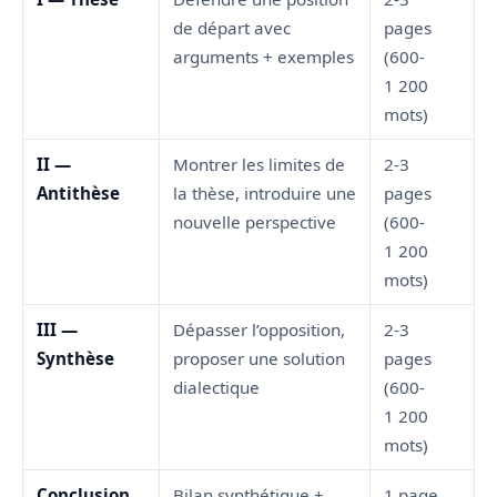
de départ avec
pages
arguments + exemples
(600-
1 200
mots)
II —
Montrer les limites de
2-3
Antithèse
la thèse, introduire une
pages
nouvelle perspective
(600-
1 200
mots)
III —
Dépasser l’opposition,
2-3
Synthèse
proposer une solution
pages
dialectique
(600-
1 200
mots)
Conclusion
Bilan synthétique +
1 page