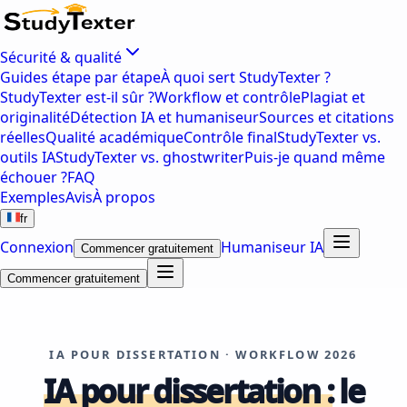
Sécurité & qualité
Guides étape par étape
À quoi sert StudyTexter ?
StudyTexter est-il sûr ?
Workflow et contrôle
Plagiat et
originalité
Détection IA et humaniseur
Sources et citations
réelles
Qualité académique
Contrôle final
StudyTexter vs.
outils IA
StudyTexter vs. ghostwriter
Puis-je quand même
échouer ?
FAQ
Exemples
Avis
À propos
fr
Connexion
Humaniseur IA
Commencer gratuitement
Commencer gratuitement
IA POUR DISSERTATION · WORKFLOW 2026
IA pour dissertation :
le