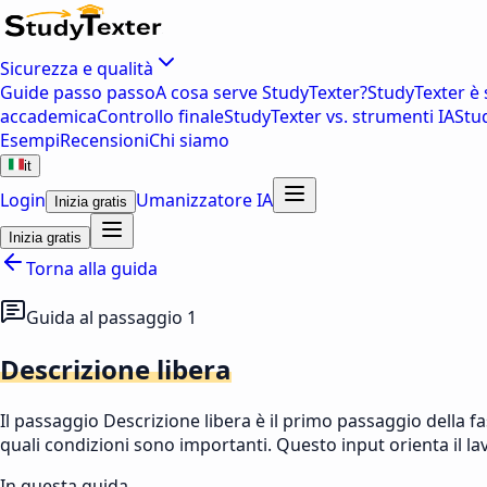
Sicurezza e qualità
Guide passo passo
A cosa serve StudyTexter?
StudyTexter è 
accademica
Controllo finale
StudyTexter vs. strumenti IA
Stu
Esempi
Recensioni
Chi siamo
it
Login
Umanizzatore IA
Inizia gratis
Inizia gratis
Torna alla guida
Guida al passaggio 1
Descrizione libera
Il passaggio
Descrizione libera
è il primo passaggio della f
quali condizioni sono importanti. Questo input orienta il la
In questa guida