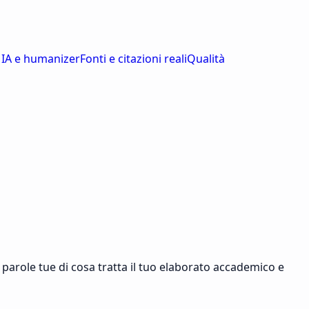
 IA e humanizer
Fonti e citazioni reali
Qualità
 parole tue di cosa tratta il tuo elaborato accademico e