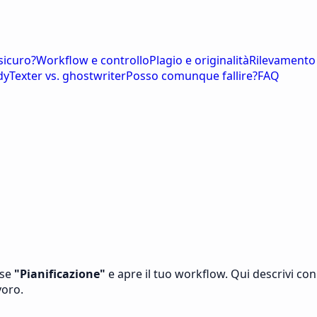
sicuro?
Workflow e controllo
Plagio e originalità
Rilevamento
dyTexter vs. ghostwriter
Posso comunque fallire?
FAQ
ase
"
Pianificazione
"
e apre il tuo workflow. Qui descrivi con
voro.