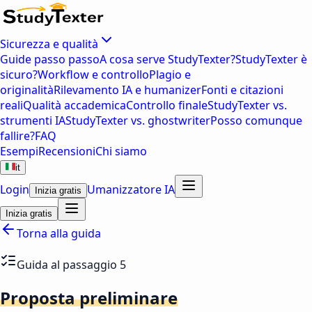
Sicurezza e qualità
Guide passo passo
A cosa serve StudyTexter?
StudyTexter è
sicuro?
Workflow e controllo
Plagio e
originalità
Rilevamento IA e humanizer
Fonti e citazioni
reali
Qualità accademica
Controllo finale
StudyTexter vs.
strumenti IA
StudyTexter vs. ghostwriter
Posso comunque
fallire?
FAQ
Esempi
Recensioni
Chi siamo
it
Login
Umanizzatore IA
Inizia gratis
Inizia gratis
Torna alla guida
Guida al passaggio 5
Proposta preliminare