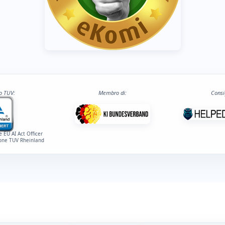
to TUV:
Membro di:
Consi
e EU AI Act Officer
ione TUV Rheinland