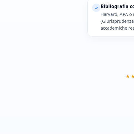
Bibliografia c
✓
Harvard, APA o n
(Giurisprudenza)
accademiche real
★