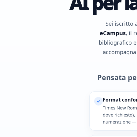
AI per l
Sei iscritto
eCampus
, il
bibliografico 
accompagna su
Pensata pe
Format confo
✓
Times New Roman
dove richiesto),
numerazione — p