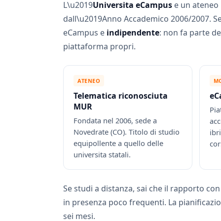
L\u2019
Universita eCampus
e un ateneo 
dall\u2019Anno Accademico 2006/2007. Se
eCampus e
indipendente
: non fa parte 
piattaforma propri.
ATENEO
MO
Telematica riconosciuta
eC
MUR
Pia
Fondata nel 2006, sede a
acc
Novedrate (CO). Titolo di studio
ibr
equipollente a quello delle
cor
universita statali.
Se studi a distanza, sai che il rapporto con 
in presenza poco frequenti. La pianificazion
sei mesi.