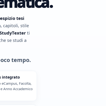
lematica.
espizio tesi
capitoli, stile
StudyTexter
ti
che se studi a
poco tempo.
 integrato
o eCampus, Facolta,
o e Anno Accademico