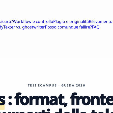
sicuro?
Workflow e controllo
Plagio e originalità
Rilevamento
dyTexter vs. ghostwriter
Posso comunque fallire?
FAQ
TESI ECAMPUS · GUIDA 2026
s
: format, fronte