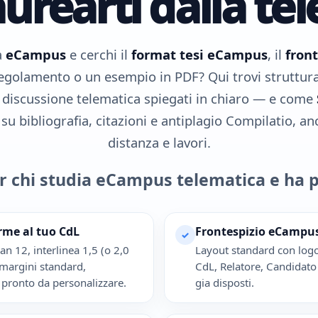
aurearti dalla te
 a
eCampus
e cerchi il
format tesi eCampus
, il
front
 regolamento o un esempio in PDF? Qui trovi struttura, 
e discussione telematica spiegati in chiaro — e come
 bibliografia, citazioni e antiplagio Compilatio, an
distanza e lavori.
r chi studia eCampus telematica e ha 
rme al tuo CdL
Frontespizio eCampus
✓
 12, interlinea 1,5 (o 2,0
Layout standard con log
 margini standard,
CdL, Relatore, Candidat
ronto da personalizzare.
gia disposti.