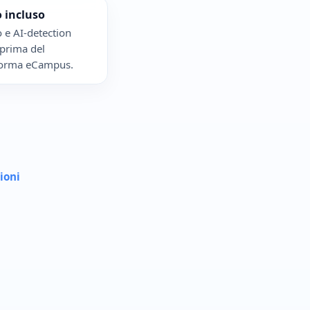
 incluso
o e AI-detection
 prima del
aforma eCampus.
ioni