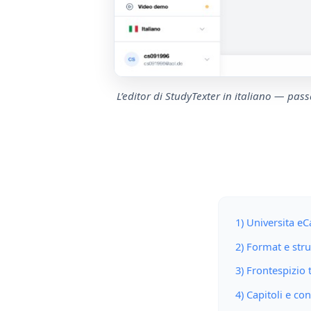
L’editor di StudyTexter in italiano — pa
1) Universita e
2) Format e str
3) Frontespizio
4) Capitoli e co