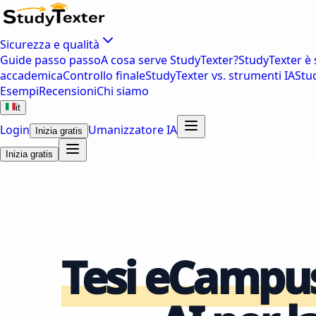
Sicurezza e qualità
Guide passo passo
A cosa serve StudyTexter?
StudyTexter è 
accademica
Controllo finale
StudyTexter vs. strumenti IA
Stu
Esempi
Recensioni
Chi siamo
it
Login
Umanizzatore IA
Inizia gratis
Inizia gratis
Tesi eCampu