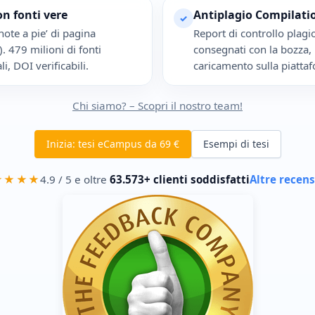
on fonti vere
Antiplagio Compilatio
✓
ote a pie’ di pagina
Report di controllo plagi
. 479 milioni di fonti
consegnati con la bozza,
i, DOI verificabili.
caricamento sulla piatt
Chi siamo? – Scopri il nostro team!
Inizia: tesi eCampus da 69 €
Esempi di tesi
★★★★
4.9 / 5 e oltre
63.573+ clienti soddisfatti
Altre recens