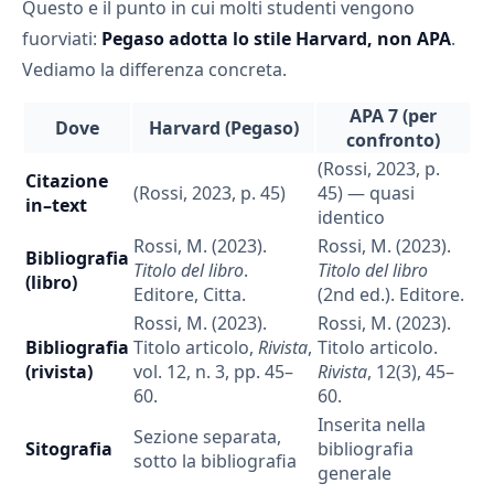
Questo e il punto in cui molti studenti vengono
fuorviati:
Pegaso adotta lo stile Harvard, non APA
.
Vediamo la differenza concreta.
APA 7 (per
Dove
Harvard (Pegaso)
confronto)
(Rossi, 2023, p.
Citazione
(Rossi, 2023, p. 45)
45) — quasi
in–text
identico
Rossi, M. (2023).
Rossi, M. (2023).
Bibliografia
Titolo del libro
.
Titolo del libro
(libro)
Editore, Citta.
(2nd ed.). Editore.
Rossi, M. (2023).
Rossi, M. (2023).
Bibliografia
Titolo articolo,
Rivista
,
Titolo articolo.
(rivista)
vol. 12, n. 3, pp. 45–
Rivista
, 12(3), 45–
60.
60.
Inserita nella
Sezione separata,
Sitografia
bibliografia
sotto la bibliografia
generale