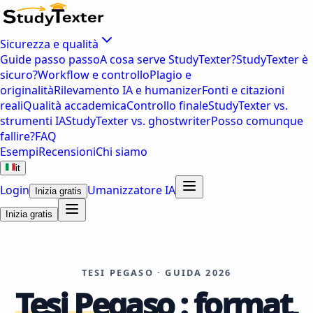
Sicurezza e qualità
Guide passo passo
A cosa serve StudyTexter?
StudyTexter è
sicuro?
Workflow e controllo
Plagio e
originalità
Rilevamento IA e humanizer
Fonti e citazioni
reali
Qualità accademica
Controllo finale
StudyTexter vs.
strumenti IA
StudyTexter vs. ghostwriter
Posso comunque
fallire?
FAQ
Esempi
Recensioni
Chi siamo
it
Login
Umanizzatore IA
Inizia gratis
Inizia gratis
TESI PEGASO · GUIDA 2026
Tesi Pegaso
: format,