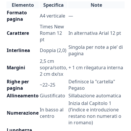
Elemento
Specifica
Note
Formato
A4 verticale
—
pagina
Times New
Carattere
Roman 12
In alternativa Arial 12 pt
pt
Singola per note a pie’ di
Interlinea
Doppia (2,0)
pagina
2,5 cm
Margini
sopra/sotto,
+ 1 cm rilegatura interna
2 cm dx/sx
Righe per
Definisce la "cartella"
~22–25
pagina
Pegaso
Allineamento
Giustificato
Sillabazione automatica
Inizia dal Capitolo 1
In basso al
(l’indice e introduzione
Numerazione
centro
restano non numerati o
in romano)
Lunghezza