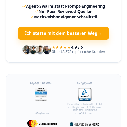
Agent-Swarm statt Prompt-Engineering
Nur Peer-Reviewed-Quellen
Nachweisbar eigener Schreibstil
Ich starte mit dem besseren Weg
→
★★★★★
4,9 / 5
über 63.573+ glückliche Kunden
Geprüfte Qualität:
TÜV-geprüft:
Dr. Jonathan Schulte ist EU AI Act
Beauftragter nach TÜV Rheinland
geprüfter Qualifikation
Mitglied im:
Empfohlen von: