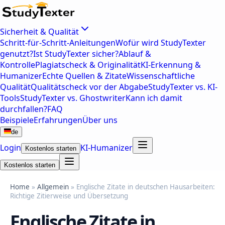
Sicherheit & Qualität
Schritt-für-Schritt-Anleitungen
Wofür wird StudyTexter
genutzt?
Ist StudyTexter sicher?
Ablauf &
Kontrolle
Plagiatscheck & Originalität
KI-Erkennung &
Humanizer
Echte Quellen & Zitate
Wissenschaftliche
Qualität
Qualitätscheck vor der Abgabe
StudyTexter vs. KI-
Tools
StudyTexter vs. Ghostwriter
Kann ich damit
durchfallen?
FAQ
Beispiele
Erfahrungen
Über uns
de
Login
KI-Humanizer
Kostenlos starten
Kostenlos starten
Home
»
Allgemein
» Englische Zitate in deutschen Hausarbeiten:
Richtige Zitierweise und Übersetzung
Englische Zitate in