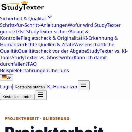
Sicherheit & Qualität
Schritt-für-Schritt-Anleitungen
Wofür wird StudyTexter
genutzt?
Ist StudyTexter sicher?
Ablauf &
Kontrolle
Plagiatscheck & Originalität
KI-Erkennung &
Humanizer
Echte Quellen & Zitate
Wissenschaftliche
Qualität
Qualitätscheck vor der Abgabe
StudyTexter vs. KI-
Tools
StudyTexter vs. Ghostwriter
Kann ich damit
durchfallen?
FAQ
Beispiele
Erfahrungen
Über uns
de
Login
KI-Humanizer
Kostenlos starten
Kostenlos starten
PROJEKTARBEIT · GLIEDERUNG