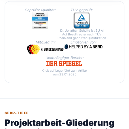
Geprüfte Qualität:
TÜV-geprüft:
Dr. Jonathan Schulte ist EU AI
Act Beauftragter nach TÜV
Rheinland geprüfter Qualifikation
Mitglied im:
Empfohlen von:
Unabhängiger Bericht:
Klick auf Logo führt zum Artikel
vom 23.01.2025
SERP-TIEFE
Projektarbeit-Gliederung