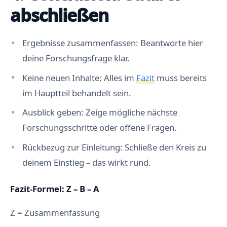
r
abschließen
g
u
m
e
Ergebnisse zusammenfassen: Beantworte hier
n
t
deine Forschungsfrage klar.
a
t
i
Keine neuen Inhalte: Alles im
Fazit
muss bereits
o
n
im Hauptteil behandelt sein.
s
f
Ausblick geben: Zeige mögliche nächste
ü
h
Forschungsschritte oder offene Fragen.
r
u
Rückbezug zur Einleitung: Schließe den Kreis zu
n
g
deinem Einstieg – das wirkt rund.
F
e
h
Fazit-Formel: Z – B – A
l
e
n
Z = Zusammenfassung
d
e