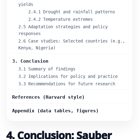
h
yields
e
2.4.1 Drought and rainfall patterns
i
t
2.4.2 Temperature extremes
u
2.5 Adaptation strategies and policy
n
responses
d
P
2.6 Case studies: Selected countries (e.g.,
r
Kenya, Nigeria)
ä
z
i
3. Conclusion
s
i
3.1 Summary of findings
o
3.2 Implications for policy and practice
n
3.3 Recommendations for future research
C
h
a
References (Harvard style)
o
t
i
Appendix (data tables, figures)
s
c
h
e
4. Conclusion: Sauber
A