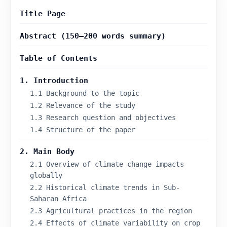
p
e
Title Page
A
u
Abstract (150–200 words summary)
s
d
r
Table of Contents
u
c
k
1. Introduction
s
1.1 Background to the topic
w
e
1.2 Relevance of the study
i
1.3 Research question and objectives
s
e
1.4 Structure of the paper
F
e
2. Main Body
h
l
2.1 Overview of climate change impacts
e
globally
n
d
2.2 Historical climate trends in Sub-
e
Saharan Africa
K
l
2.3 Agricultural practices in the region
a
2.4 Effects of climate variability on crop
r