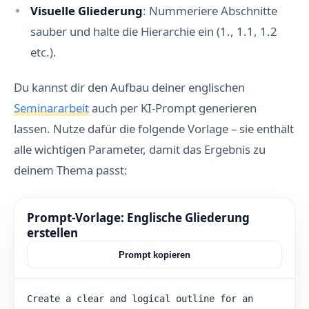
n
Visuelle Gliederung
: Nummeriere Abschnitte
k
o
sauber und halte die Hierarchie ein (1., 1.1, 1.2
n
s
etc.).
e
q
u
Du kannst dir den Aufbau deiner englischen
e
n
Seminararbeit
auch per KI-Prompt generieren
t
e
lassen. Nutze dafür die folgende Vorlage – sie enthält
u
n
alle wichtigen Parameter, damit das Ergebnis zu
d
f
deinem Thema passt:
e
h
l
e
Prompt-Vorlage: Englische Gliederung
r
erstellen
h
a
f
Prompt kopieren
t
e
Z
i
Create a clear and logical outline for an 