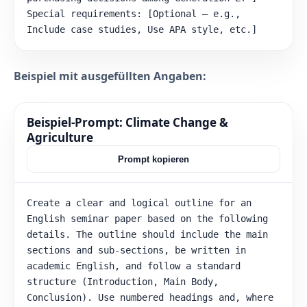
n
Special requirements: [Optional – e.g., 
d
f
Include case studies, Use APA style, etc.]
a
l
s
c
Beispiel mit ausgefüllten Angaben:
h
e
G
r
Beispiel-Prompt: Climate Change &
o
ß
Agriculture
-
/
Prompt kopieren
K
l
e
i
Create a clear and logical outline for an 
n
English seminar paper based on the following 
s
c
details. The outline should include the main 
h
sections and sub-sections, be written in 
r
academic English, and follow a standard 
e
i
structure (Introduction, Main Body, 
b
Conclusion). Use numbered headings and, where 
u