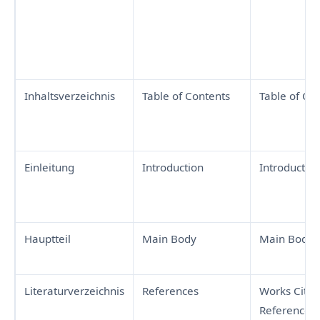
Inhaltsverzeichnis
Table of Contents
Table of Co
Einleitung
Introduction
Introductio
Hauptteil
Main Body
Main Body
Literaturverzeichnis
References
Works Cited
References