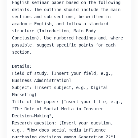
t
English seminar paper based on the following 
i
details. The outline should include the main 
e
r
sections and sub-sections, be written in 
w
academic English, and follow a standard 
e
i
structure (Introduction, Main Body, 
s
Conclusion). Use numbered headings and, where 
e
possible, suggest specific points for each 
R
e
section.

c
h
t
Details:

s
Field of study: [Insert your field, e.g., 
c
h
Business Administration]

r
Subject: [Insert subject, e.g., Digital 
e
Marketing]

i
b
Title of the paper: [Insert your title, e.g., 
f
"The Role of Social Media in Consumer 
e
h
Decision-Making"]

l
Research question: [Insert your question, 
e
r
e.g., "How does social media influence 
u
purchasing decisions among Generation Z?"]
