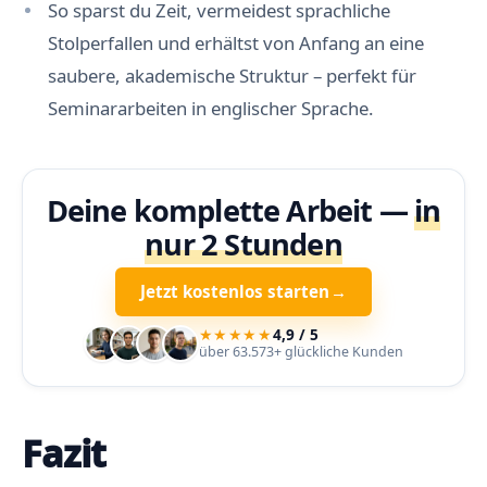
F
So sparst du Zeit, vermeidest sprachliche
o
r
Stolperfallen und erhältst von Anfang an eine
m
a
saubere, akademische Struktur – perfekt für
t
i
Seminararbeiten in englischer Sprache.
e
r
u
n
g
Deine komplette Arbeit —
in
u
n
nur 2 Stunden
d
f
e
Jetzt kostenlos starten
→
h
l
e
★★★★★
4,9 / 5
n
über 63.573+ glückliche Kunden
d
e
K
o
n
Fazit
s
i