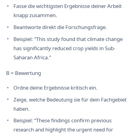
w
Fasse die wichtigsten Ergebnisse deiner Arbeit
i
s
knapp zusammen.
s
e
Beantworte direkt die Forschungsfrage.
n
s
c
Beispiel: “This study found that climate change
h
a
has significantly reduced crop yields in Sub-
f
t
Saharan Africa.”
l
i
c
B = Bewertung
h
e
T
Ordne deine Ergebnisse kritisch ein.
i
e
Zeige, welche Bedeutung sie für dein Fachgebiet
f
e
haben.
U
n
Beispiel: “These findings confirm previous
a
n
research and highlight the urgent need for
g
e