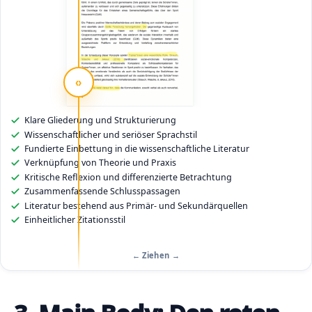
‹›
Klare Gliederung und Strukturierung
G
r
Wissenschaftlicher und seriöser Sprachstil
a
Fundierte Einbettung in die wissenschaftliche Literatur
m
Verknüpfung von Theorie und Praxis
m
a
Kritische Reflexion und differenzierte Betrachtung
t
Zusammenfassende Schlusspassagen
i
Literatur bestehend aus Primär- und Sekundärquellen
k
Einheitlicher Zitationsstil
a
l
i
s
← Ziehen →
c
h
e
F
e