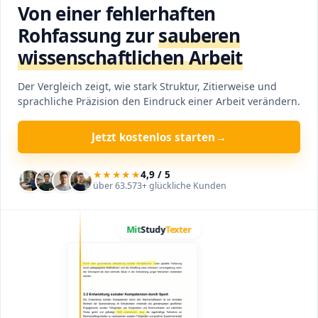
Von einer fehlerhaften
Rohfassung zur
sauberen
wissenschaftlichen Arbeit
Der Vergleich zeigt, wie stark Struktur, Zitierweise und
sprachliche Präzision den Eindruck einer Arbeit verändern.
Jetzt kostenlos starten
→
★★★★★
4,9 / 5
über 63.573+ glückliche Kunden
Ziehe den Griff nach links, um mehr von der sauberen Arbei
Mit
Study
Texter
Texter