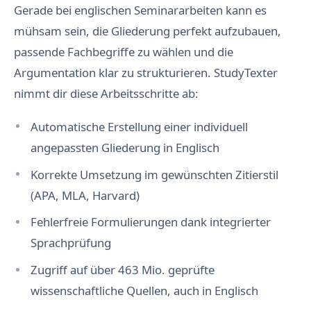
Gerade bei englischen Seminararbeiten kann es
ö
s
mühsam sein, die Gliederung perfekt aufzubauen,
e
m
passende Fachbegriffe zu wählen und die
“
A
Argumentation klar zu strukturieren. StudyTexter
n
s
nimmt dir diese Arbeitsschritte ab:
c
h
e
Automatische Erstellung einer individuell
i
n
angepassten Gliederung in Englisch
U
n
Korrekte Umsetzung im gewünschten Zitierstil
e
i
(APA, MLA, Harvard)
n
h
Fehlerfreie Formulierungen dank integrierter
e
i
Sprachprüfung
t
l
i
Zugriff auf über 463 Mio. geprüfte
c
wissenschaftliche Quellen, auch in Englisch
h
e