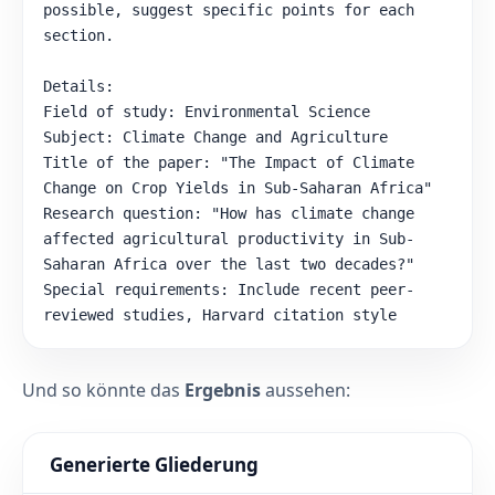
n
possible, suggest specific points for each 
g
section.

U
m
g
Details:

a
Field of study: Environmental Science

n
g
Subject: Climate Change and Agriculture

s
Title of the paper: "The Impact of Climate 
s
p
Change on Crop Yields in Sub-Saharan Africa"

r
Research question: "How has climate change 
a
affected agricultural productivity in Sub-
c
h
Saharan Africa over the last two decades?"

l
Special requirements: Include recent peer-
i
c
reviewed studies, Harvard citation style
h
e
u
n
Und so könnte das
Ergebnis
aussehen:
d
s
a
l
Generierte Gliederung
o
p