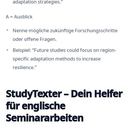
adaptation strategies.”
m
e
s
A = Ausblick
s
e
n
Nenne mögliche zukünftige Forschungsschritte
e
r
oder offene Fragen.
S
p
Beispiel: “Future studies could focus on region-
r
a
specific adaptation methods to increase
c
h
resilience.”
s
t
i
l
t
StudyTexter – Dein Helfer
r
o
t
für englische
z
„
Seminararbeiten
s
e
r
i