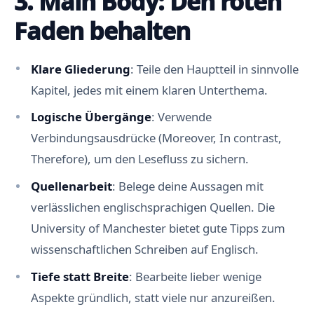
3. Main Body: Den roten
h
l
Faden behalten
e
r
u
n
Klare Gliederung
: Teile den Hauptteil in sinnvolle
d
u
Kapitel, jedes mit einem klaren Unterthema.
n
v
Logische Übergänge
: Verwende
o
l
Verbindungsausdrücke (Moreover, In contrast,
l
s
Therefore), um den Lesefluss zu sichern.
t
ä
Quellenarbeit
: Belege deine Aussagen mit
n
d
verlässlichen englischsprachigen Quellen. Die
i
g
University of Manchester bietet gute Tipps zum
e
S
wissenschaftlichen Schreiben auf Englisch.
ä
t
Tiefe statt Breite
: Bearbeite lieber wenige
z
e
Aspekte gründlich, statt viele nur anzureißen.
I