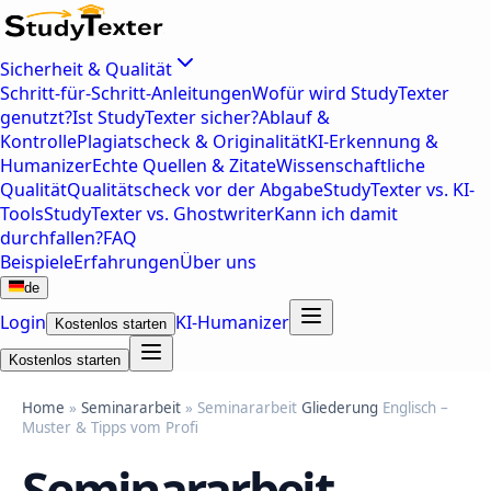
Sicherheit & Qualität
Schritt-für-Schritt-Anleitungen
Wofür wird StudyTexter
genutzt?
Ist StudyTexter sicher?
Ablauf &
Kontrolle
Plagiatscheck & Originalität
KI-Erkennung &
Humanizer
Echte Quellen & Zitate
Wissenschaftliche
Qualität
Qualitätscheck vor der Abgabe
StudyTexter vs. KI-
Tools
StudyTexter vs. Ghostwriter
Kann ich damit
durchfallen?
FAQ
Beispiele
Erfahrungen
Über uns
de
Login
KI-Humanizer
Kostenlos starten
Kostenlos starten
Home
»
Seminararbeit
» Seminararbeit
Gliederung
Englisch –
Muster & Tipps vom Profi
Seminararbeit