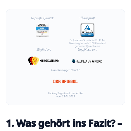
Geprüfte Qualität:
TÜV-geprüft:
Dr. Jonathan Schulte ist EU AI Act
Beauftragter nach TÜV Rheinland
geprüfter Qualifikation
Mitglied im:
Empfohlen von:
Unabhängiger Bericht:
Klick auf Logo führt zum Artikel
vom 23.01.2025
1. Was gehört ins Fazit? –