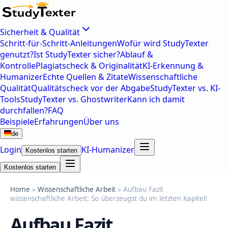
Sicherheit & Qualität
Schritt-für-Schritt-Anleitungen
Wofür wird StudyTexter
genutzt?
Ist StudyTexter sicher?
Ablauf &
Kontrolle
Plagiatscheck & Originalität
KI-Erkennung &
Humanizer
Echte Quellen & Zitate
Wissenschaftliche
Qualität
Qualitätscheck vor der Abgabe
StudyTexter vs. KI-
Tools
StudyTexter vs. Ghostwriter
Kann ich damit
durchfallen?
FAQ
Beispiele
Erfahrungen
Über uns
de
Login
KI-Humanizer
Kostenlos starten
Kostenlos starten
Home
»
Wissenschaftliche Arbeit
» Aufbau Fazit
wissenschaftliche Arbeit: So überzeugst du im letzten Kapitel!
Aufbau Fazit