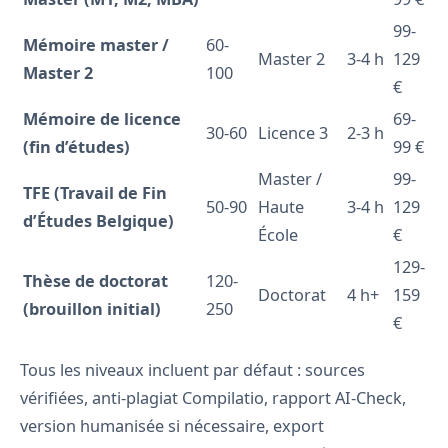
99-
Mémoire master /
60-
Master 2
3-4 h
129
Master 2
100
€
Mémoire de licence
69-
30-60
Licence 3
2-3 h
(fin d’études)
99 €
Master /
99-
TFE (Travail de Fin
50-90
Haute
3-4 h
129
d’Études Belgique)
École
€
129-
Thèse de doctorat
120-
Doctorat
4 h+
159
(brouillon initial)
250
€
Tous les niveaux incluent par défaut : sources
vérifiées, anti-plagiat Compilatio, rapport AI-Check,
version humanisée si nécessaire, export