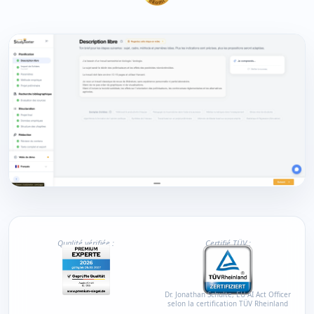
Qualité vérifiée :
Certifié TÜV :
Dr. Jonathan Schulte, EU AI Act Officer
selon la certification TÜV Rheinland