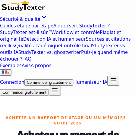
Sécurité & qualité
Guides étape par étape
À quoi sert StudyTexter ?
StudyTexter est-il sûr ?
Workflow et contrôle
Plagiat et
originalité
Détection IA et humaniseur
Sources et citations
réelles
Qualité académique
Contrôle final
StudyTexter vs.
outils IA
StudyTexter vs. ghostwriter
Puis-je quand même
échouer ?
FAQ
Exemples
Avis
À propos
fr
Connexion
Humaniseur IA
Commencer gratuitement
Commencer gratuitement
ACHETER UN RAPPORT DE STAGE OU UN MÉMOIRE ·
GUIDE 2026