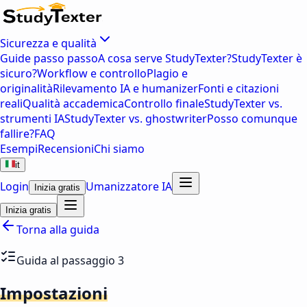
Sicurezza e qualità
Guide passo passo
A cosa serve StudyTexter?
StudyTexter è
sicuro?
Workflow e controllo
Plagio e
originalità
Rilevamento IA e humanizer
Fonti e citazioni
reali
Qualità accademica
Controllo finale
StudyTexter vs.
strumenti IA
StudyTexter vs. ghostwriter
Posso comunque
fallire?
FAQ
Esempi
Recensioni
Chi siamo
it
Login
Umanizzatore IA
Inizia gratis
Inizia gratis
Torna alla guida
Guida al passaggio 3
Impostazioni