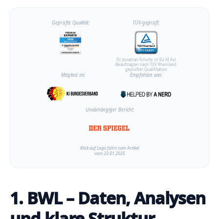
Geprüfte Qualität:
TÜV-geprüft:
Dr. Jonathan Schulte ist EU AI Act
Beauftragter nach TÜV Rheinland
geprüfter Qualifikation
Mitglied im:
Empfohlen von:
Unabhängiger Bericht:
Klick auf Logo führt zum Artikel
vom 23.01.2025
1. BWL – Daten, Analysen
und klare Struktur