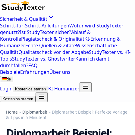
Sicherheit & Qualität
Schritt-für-Schritt-Anleitungen
Wofür wird StudyTexter
genutzt?
Ist StudyTexter sicher?
Ablauf &
Kontrolle
Plagiatscheck & Originalität
KI-Erkennung &
Humanizer
Echte Quellen & Zitate
Wissenschaftliche
Qualität
Qualitätscheck vor der Abgabe
StudyTexter vs. KI-
Tools
StudyTexter vs. Ghostwriter
Kann ich damit
durchfallen?
FAQ
Beispiele
Erfahrungen
Über uns
de
Login
KI-Humanizer
Kostenlos starten
Kostenlos starten
Home
»
Diplomarbeit
» Diplomarbeit Beispiel: Perfekte Vorlage
& Tipps in 5 Minuten!
Diplomarbeit Beispiel: