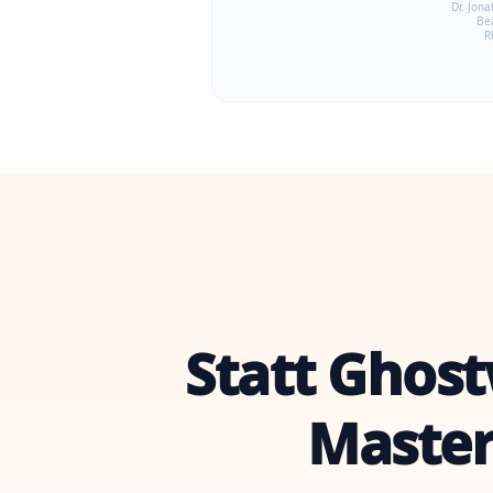
Dr. Jona
Be
R
Statt Ghost
Master