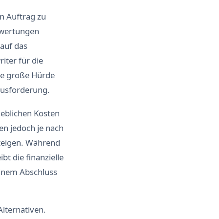
n Auftrag zu
ewertungen
 auf das
iter für die
zte große Hürde
ausforderung.
rheblichen Kosten
en jedoch je nach
steigen. Während
t die finanzielle
einem Abschluss
Alternativen.