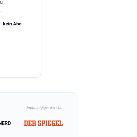
zu
.
· kein Abo
:
Unabhängiger Bericht: