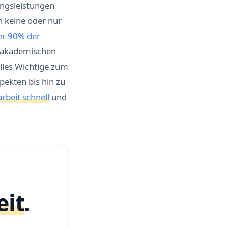
ungsleistungen
h keine oder nur
er 90% der
e akademischen
alles Wichtige zum
pekten bis hin zu
rbeit schnell
und
eit
.