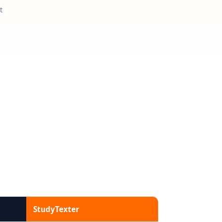
t
StudyTexter