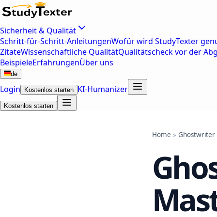
Sicherheit & Qualität
Schritt-für-Schritt-Anleitungen
Wofür wird StudyTexter genu
Zitate
Wissenschaftliche Qualität
Qualitätscheck vor der Ab
Beispiele
Erfahrungen
Über uns
de
Login
KI-Humanizer
Kostenlos starten
Kostenlos starten
Home
»
Ghostwriter
Ghos
Mast