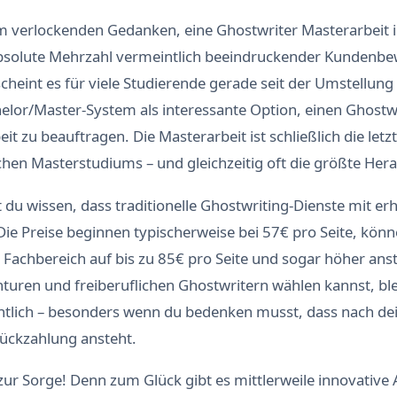
em verlockenden Gedanken, eine Ghostwriter Masterarbeit i
absolute Mehrzahl vermeintlich beeindruckender Kundenb
rscheint es für viele Studierende gerade seit der Umstellung
lor/Master-System als interessante Option, einen Ghostwr
it zu beauftragen. Die Masterarbeit ist schließlich die let
hen Masterstudiums – und gleichzeitig oft die größte Her
st du wissen, dass traditionelle Ghostwriting-Dienste mit e
ie Preise beginnen typischerweise bei 57€ pro Seite, könn
Fachbereich auf bis zu 85€ pro Seite und sogar höher an
uren und freiberuflichen Ghostwritern wählen kannst, bleib
htlich – besonders wenn du bedenken musst, dass nach d
ückzahlung ansteht.
ur Sorge! Denn zum Glück gibt es mittlerweile innovative 