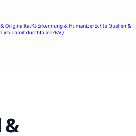
& Originalität
KI-Erkennung & Humanizer
Echte Quellen &
n ich damit durchfallen?
FAQ
l &