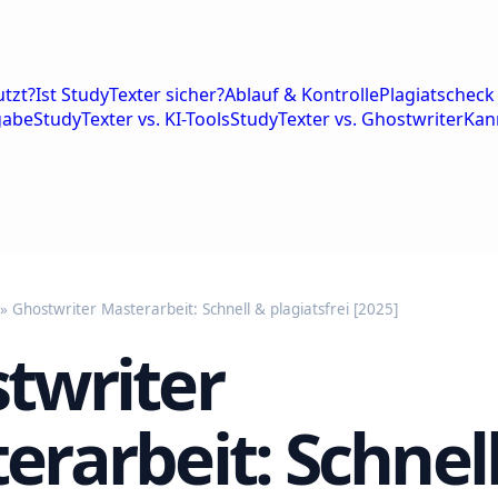
tzt?
Ist StudyTexter sicher?
Ablauf & Kontrolle
Plagiatscheck 
gabe
StudyTexter vs. KI-Tools
StudyTexter vs. Ghostwriter
Kan
» Ghostwriter Masterarbeit: Schnell & plagiatsfrei [2025]
twriter
erarbeit: Schnel