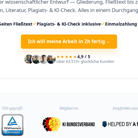
r wissenschaftlicher Entwurf — Gliederung, Fließtext bis 
n, Literatur, Plagiats- & KI-Check. Alles in einem Durchgang
Seiten Fließtext
Plagiats- & KI-Check inklusive
Einmalzahlung 
Ich will meine Arbeit in 2h fertig
→
★★★★★
4,9 / 5
über 63.573+ glückliche Kunden
TÜV-geprüft:
Mitglied im:
Empfohlen von