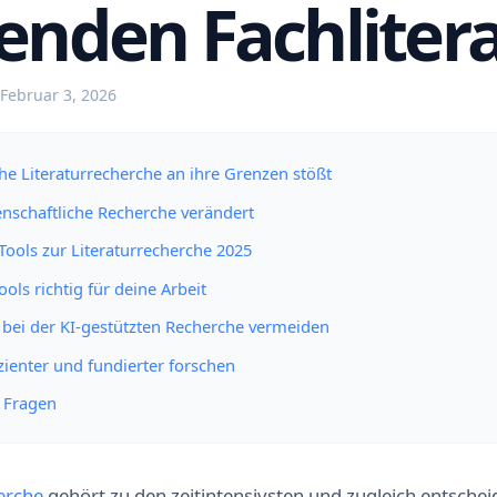
enden Fachliter
Februar 3, 2026
e Literaturrecherche an ihre Grenzen stößt
enschaftliche Recherche verändert
-Tools zur Literaturrecherche 2025
ools richtig für deine Arbeit
 bei der KI-gestützten Recherche vermeiden
fizienter und fundierter forschen
e Fragen
erche
gehört zu den zeitintensivsten und zugleich entsche