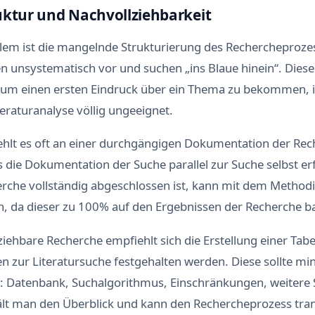
uktur und Nachvollziehbarkeit
blem ist die mangelnde Strukturierung des Rechercheprozes
n unsystematisch vor und suchen „ins Blaue hinein“. Die
 um einen ersten Eindruck über ein Thema zu bekommen, is
eraturanalyse völlig ungeeignet.
ehlt es oft an einer durchgängigen Dokumentation der Rech
ss die Dokumentation der Suche parallel zur Suche selbst er
erche vollständig abgeschlossen ist, kann mit dem Methodik
 da dieser zu 100% auf den Ergebnissen der Recherche ba
ziehbare Recherche empfiehlt sich die Erstellung einer Tabel
n zur Literatursuche festgehalten werden. Diese sollte mi
n: Datenbank, Suchalgorithmus, Einschränkungen, weitere 
ält man den Überblick und kann den Rechercheprozess tra