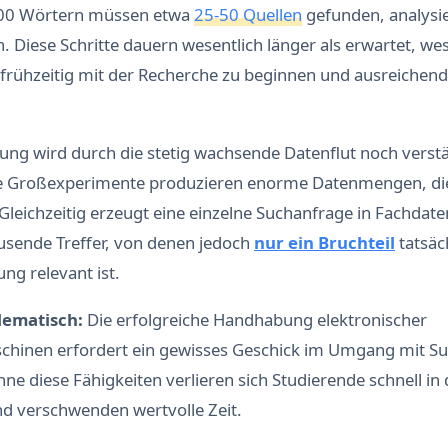
00 Wörtern müssen etwa
25-50 Quellen
gefunden, analysie
 Diese Schritte dauern wesentlich länger als erwartet, we
 frühzeitig mit der Recherche zu beginnen und ausreichend
ung wird durch die stetig wachsende Datenflut noch verstä
e Großexperimente produzieren enorme Datenmengen, die
leichzeitig erzeugt eine einzelne Suchanfrage in Fachdat
usende Treffer, von denen jedoch
nur ein Bruchteil
tatsäch
ung relevant ist.
lematisch:
Die erfolgreiche Handhabung elektronischer
chinen erfordert ein gewisses Geschick im Umgang mit 
ne diese Fähigkeiten verlieren sich Studierende schnell in
d verschwenden wertvolle Zeit.