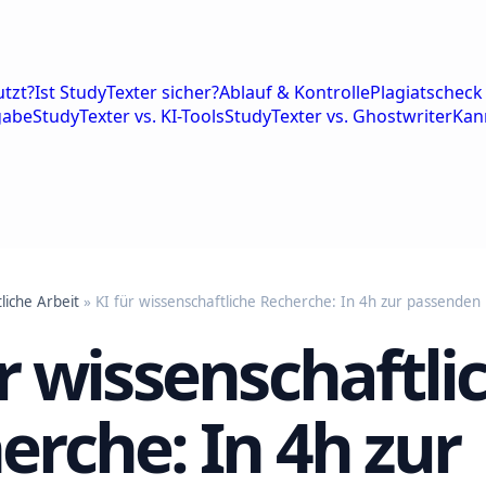
tzt?
Ist StudyTexter sicher?
Ablauf & Kontrolle
Plagiatscheck 
gabe
StudyTexter vs. KI-Tools
StudyTexter vs. Ghostwriter
Kan
liche Arbeit
» KI für wissenschaftliche Recherche: In 4h zur passenden 
ür wissenschaftli
erche: In 4h zur