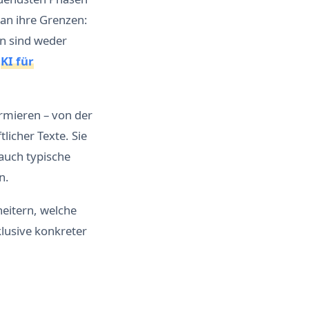
an ihre Grenzen:
en sind weder
:
KI für
rmieren – von der
licher Texte. Sie
 auch typische
n.
heitern, welche
nklusive konkreter