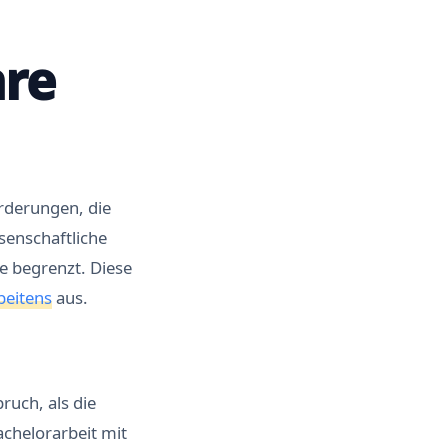
hre
orderungen, die
enschaftliche
e begrenzt. Diese
beitens
aus.
ruch, als die
chelorarbeit mit