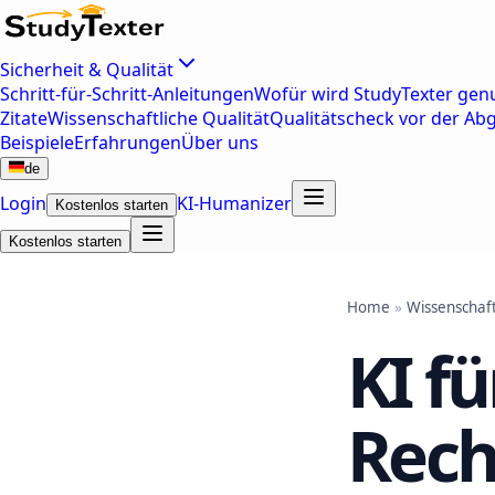
Sicherheit & Qualität
Schritt-für-Schritt-Anleitungen
Wofür wird StudyTexter genu
Zitate
Wissenschaftliche Qualität
Qualitätscheck vor der Ab
Beispiele
Erfahrungen
Über uns
de
Login
KI-Humanizer
Kostenlos starten
Kostenlos starten
Home
»
Wissenschaft
KI f
Rech