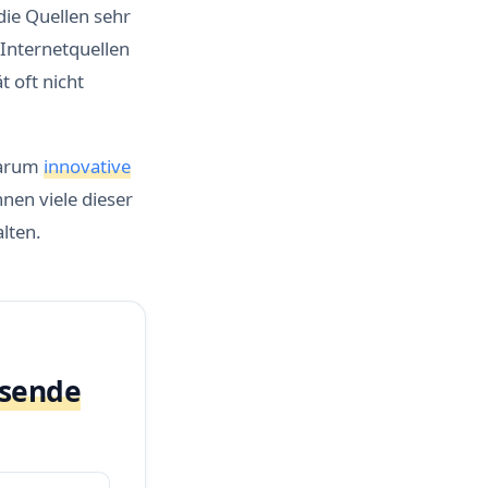
ie Quellen sehr
Internetquellen
t oft nicht
warum
innovative
en viele dieser
lten.
ssende