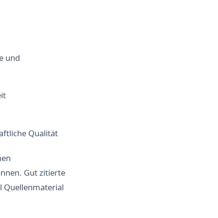
te und
it
ftliche Qualität
hen
nnen. Gut zitierte
el Quellenmaterial