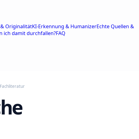
& Originalität
KI-Erkennung & Humanizer
Echte Quellen &
n ich damit durchfallen?
FAQ
Fachliteratur
che