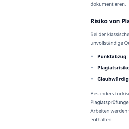
dokumentieren.
Risiko von P
Bei der klassisch
unvollständige Q
Punktabzug
:
Plagiatsrisik
Glaubwürdigk
Besonders tückisc
Plagiatsprüfungen
Arbeiten werden v
enthalten.