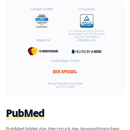
Geprüfte Qualität:
TÜV-geprüft:
Dr. Jonathan Schulte ist EU AI Act
Beauftragter nach TÜV Rheinland
geprüfter Qualifikation
Mitglied im:
Empfohlen von:
Unabhängiger Bericht:
Klick auf Logo führt zum Artikel
vom 23.01.2025
PubMed
PubMed bildet das Herzstück der biomedizinischen