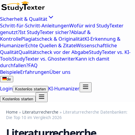
Sicherheit & Qualität
Schritt-für-Schritt-Anleitungen
Wofür wird StudyTexter
genutzt?
Ist StudyTexter sicher?
Ablauf &
Kontrolle
Plagiatscheck & Originalität
KI-Erkennung &
Humanizer
Echte Quellen & Zitate
Wissenschaftliche
Qualität
Qualitätscheck vor der Abgabe
StudyTexter vs. KI-
Tools
StudyTexter vs. Ghostwriter
Kann ich damit
durchfallen?
FAQ
Beispiele
Erfahrungen
Über uns
de
Login
KI-Humanizer
Kostenlos starten
Kostenlos starten
Home
»
Literaturrecherche
» Literaturrecherche Datenbanken:
Die Top 10 im Vergleich 2026
Literaturrecherche