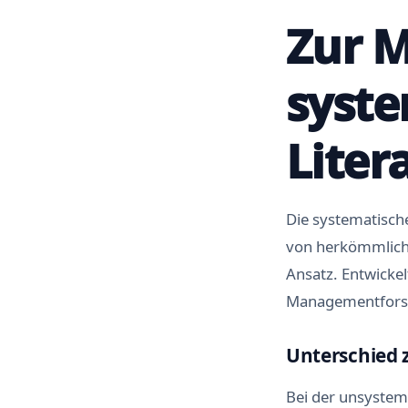
Zur M
syste
Liter
Die systematisch
von herkömmliche
Ansatz. Entwickel
Managementforsch
Unterschied 
Bei der unsystema