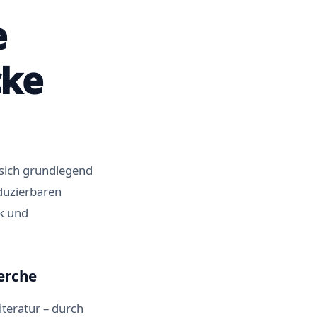
e
cke
 sich grundlegend
duzierbaren
ik und
erche
iteratur – durch