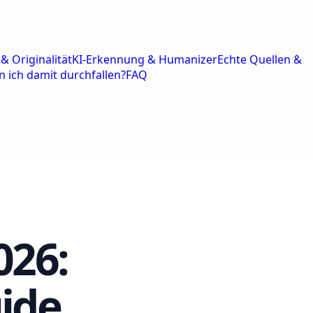
& Originalität
KI-Erkennung & Humanizer
Echte Quellen &
n ich damit durchfallen?
FAQ
026:
ide