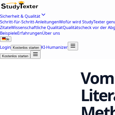
Sicherheit & Qualität
Schritt-für-Schritt-Anleitungen
Wofür wird StudyTexter genu
Zitate
Wissenschaftliche Qualität
Qualitätscheck vor der Ab
Beispiele
Erfahrungen
Über uns
de
Login
KI-Humanizer
Kostenlos starten
Kostenlos starten
Vom 
Lite
Meth