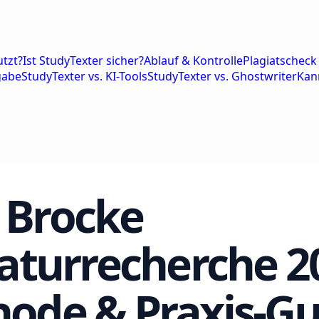
tzt?
Ist StudyTexter sicher?
Ablauf & Kontrolle
Plagiatscheck 
gabe
StudyTexter vs. KI-Tools
StudyTexter vs. Ghostwriter
Kan
Brocke
raturrecherche 2
ode & Praxis-Gu