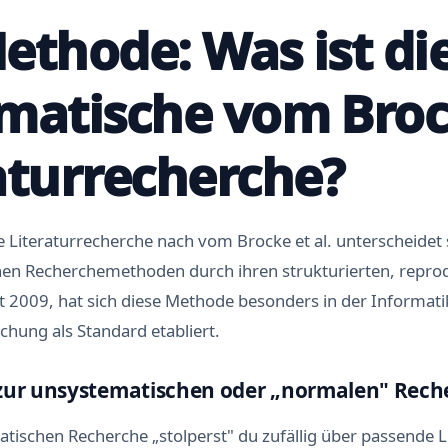
t
ethode: Was ist di
z
e
I
matische vom Bro
n
k
o
aturrecherche?
n
s
e
q
e Literaturrecherche nach vom Brocke et al. unterscheidet
u
e
n Recherchemethoden durch ihren strukturierten, repro
n
t 2009, hat sich diese Methode besonders in der Informat
t
e
ung als Standard etabliert.
u
n
d
zur unsystematischen oder „normalen" Rech
f
e
tischen Recherche „stolperst" du zufällig über passende L
h