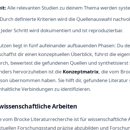
h
it:
Alle relevanten Studien zu deinem Thema werden syste
t
s
Durch definierte Kriterien wird die Quellenauswahl nachvol
c
h
Jeder Schritt wird dokumentiert und ist reproduzierbar.
r
e
i
tzen liegt in fünf aufeinander aufbauenden Phasen: Du def
b
haffst dir einen konzeptuellen Überblick, führst die eigen
f
e
rch, bewertest die gefundenen Quellen und synthetisierst s
h
nders hervorzuheben ist die
Konzeptmatrix
, die vom Broc
l
e
on übernommen haben. Sie hilft dir, gefundene Literatur 
r
nhaltliche Verbindungen zu identifizieren.
u
n
d
wissenschaftliche Arbeiten
f
a
 vom Brocke Literaturrecherche ist für wissenschaftliche A
l
s
n aktuellen Forschungsstand präzise abzubilden und Forschu