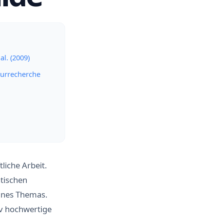
l. (2009)
turrecherche
liche Arbeit.
tischen
ines Themas.
tiv hochwertige