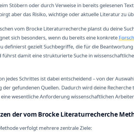
l
im Stöbern oder durch Verweise in bereits gelesenen Text
e
 birgt aber das Risiko, wichtige oder aktuelle Literatur zu ü
r
h
a
ischen vom Brocke Literaturrecherche planst du deine Suc
f
gnet sich besonders, wenn du bereits eine konkrete
Forsc
t
e
Du definierst gezielt Suchbegriffe, die für die Beantwortung
Z
d führst damit eine strukturierte Suche in wissenschaftli
i
t
i
e
 jedes Schrittes ist dabei entscheidend – von der Auswah
r
g der gefundenen Quellen. Dadurch wird deine Recherche 
w
e
 eine wesentliche Anforderung wissenschaftlichen Arbeite
i
s
e
tzen der vom Brocke Literaturrecherche Met
R
e
ethode verfolgt mehrere zentrale Ziele:
c