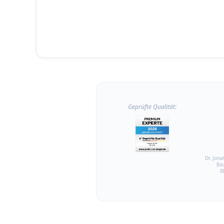
Geprüfte Qualität:
Dr. Jona
Be
R