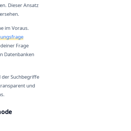
en. Dieser Ansatz
bersehen.
he im Voraus.
hungsfrage
 deiner Frage
chen Datenbanken
l der Suchbegriffe
transparent und
ns.
hode