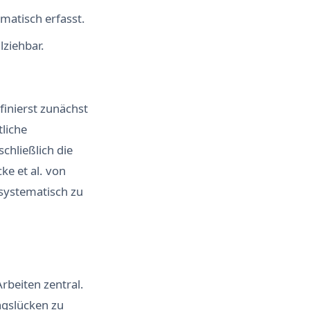
matisch erfasst.
lziehbar.
inierst zunächst
tliche
chließlich die
ke et al. von
systematisch zu
rbeiten zentral.
ngslücken zu