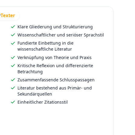
n Arbeit mit StudyTexter zu sehen, nach rechts für die fehl
y
Texter
Texter
Klare Gliederung und Strukturierung
Wissenschaftlicher und seriöser Sprachstil
Fundierte Einbettung in die
wissenschaftliche Literatur
Verknüpfung von Theorie und Praxis
Kritische Reflexion und differenzierte
Betrachtung
Zusammenfassende Schlusspassagen
Literatur bestehend aus Primär- und
Sekundärquellen
Einheitlicher Zitationsstil