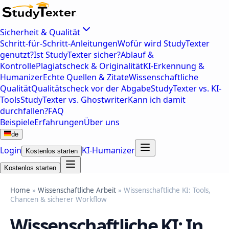
Sicherheit & Qualität
Schritt-für-Schritt-Anleitungen
Wofür wird StudyTexter
genutzt?
Ist StudyTexter sicher?
Ablauf &
Kontrolle
Plagiatscheck & Originalität
KI-Erkennung &
Humanizer
Echte Quellen & Zitate
Wissenschaftliche
Qualität
Qualitätscheck vor der Abgabe
StudyTexter vs. KI-
Tools
StudyTexter vs. Ghostwriter
Kann ich damit
durchfallen?
FAQ
Beispiele
Erfahrungen
Über uns
de
Login
KI-Humanizer
Kostenlos starten
Kostenlos starten
Home
»
Wissenschaftliche Arbeit
» Wissenschaftliche KI: Tools,
Chancen & sicherer Workflow
Wissenschaftliche KI: In