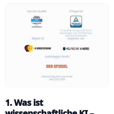
Geprüfte Qualität:
TÜV-geprüft:
Dr. Jonathan Schulte ist EU AI Act
Beauftragter nach TÜV Rheinland
geprüfter Qualifikation
Mitglied im:
Empfohlen von:
Unabhängiger Bericht:
Klick auf Logo führt zum Artikel
vom 23.01.2025
1. Was ist
wissenschaftliche KI –