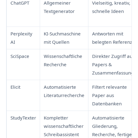
ChatGPT
Allgemeiner
Vielseitig, kreativ,
Textgenerator
schnelle Ideen
Perplexity
KI-Suchmaschine
Antworten mit
AI
mit Quellen
belegten Referenzen
SciSpace
Wissenschaftliche
Direkter Zugriff auf
Recherche
Papers &
Zusammenfassunge
Elicit
Automatisierte
Filtert relevante
Literaturrecherche
Paper aus
Datenbanken
StudyTexter
Kompletter
Automatisierte
wissenschaftlicher
Gliederung,
Schreibassistent
Recherche, fertige