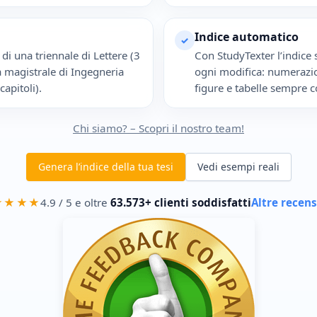
Indice automatico
✓
di una triennale di Lettere (3
Con StudyTexter l’indice 
na magistrale di Ingegneria
ogni modifica: numerazio
apitoli).
figure e tabelle sempre c
Chi siamo? – Scopri il nostro team!
Genera l’indice della tua tesi
Vedi esempi reali
★★★★
4.9 / 5 e oltre
63.573+ clienti soddisfatti
Altre recens