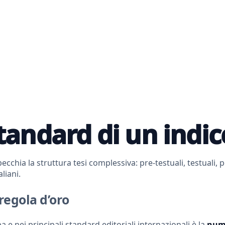
tandard di un indic
ecchia la struttura tesi complessiva: pre-testuali, testuali,
liani.
regola d’oro
a e nei principali standard editoriali internazionali è la
num