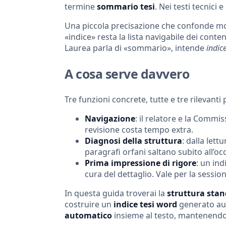
termine
sommario tesi
. Nei testi tecnici e
Una piccola precisazione che confonde molti
«indice» resta la lista navigabile dei conte
Laurea parla di «sommario», intende
indic
A cosa serve davvero
Tre funzioni concrete, tutte e tre rilevanti 
Navigazione
: il relatore e la Commi
revisione costa tempo extra.
Diagnosi della struttura
: dalla lett
paragrafi orfani saltano subito all’oc
Prima impressione di rigore
: un in
cura del dettaglio. Vale per la sessio
In questa guida troverai la
struttura sta
costruire un
indice tesi word
generato aut
automatico
insieme al testo, mantenendol