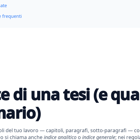
gate
frequenti
ice di una tesi (e qu
ario)
titoli del tuo lavoro — capitoli, paragrafi, sotto-paragrafi — 
ico si chiama anche
indice analitico
o
indice generale
; nei regol