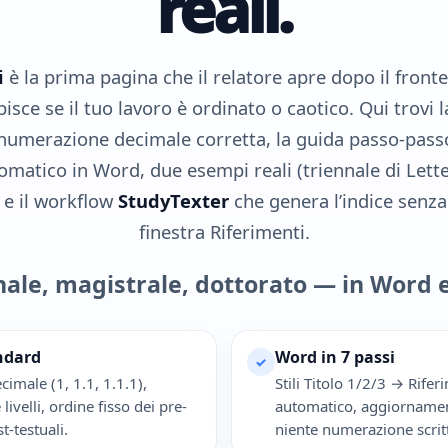
reali.
i
è la prima pagina che il relatore apre dopo il fronte
isce se il tuo lavoro è ordinato o caotico. Qui trovi 
a numerazione decimale corretta, la guida passo-pas
matico in Word, due esempi reali (triennale di Lett
 e il workflow
StudyTexter
che genera l’indice senza
finestra Riferimenti.
nale, magistrale, dottorato — in Word e
ndard
Word in 7 passi
✓
imale (1, 1.1, 1.1.1),
Stili Titolo 1/2/3 → Rif
 livelli, ordine fisso dei pre-
automatico, aggiornament
t-testuali.
niente numerazione scrit