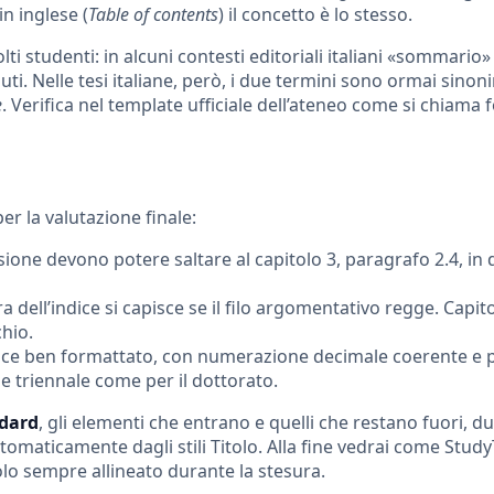
 in inglese (
Table of contents
) il concetto è lo stesso.
 studenti: in alcuni contesti editoriali italiani «sommario»
nuti. Nelle tesi italiane, però, i due termini sono ormai sinon
e
. Verifica nel template ufficiale dell’ateneo come si chiama
per la valutazione finale:
ssione devono potere saltare al capitolo 3, paragrafo 2.4, in
ura dell’indice si capisce se il filo argomentativo regge. Capito
chio.
dice ben formattato, con numerazione decimale coerente e p
ne triennale come per il dottorato.
ndard
, gli elementi che entrano e quelli che restano fuori, d
omaticamente dagli stili Titolo. Alla fine vedrai come Study
o sempre allineato durante la stesura.