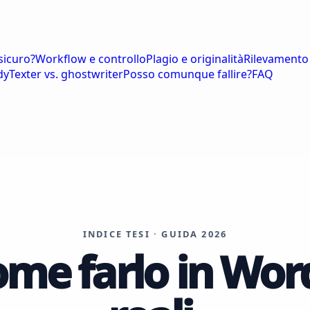
sicuro?
Workflow e controllo
Plagio e originalità
Rilevamento
dyTexter vs. ghostwriter
Posso comunque fallire?
FAQ
INDICE TESI · GUIDA 2026
me farlo in Wor