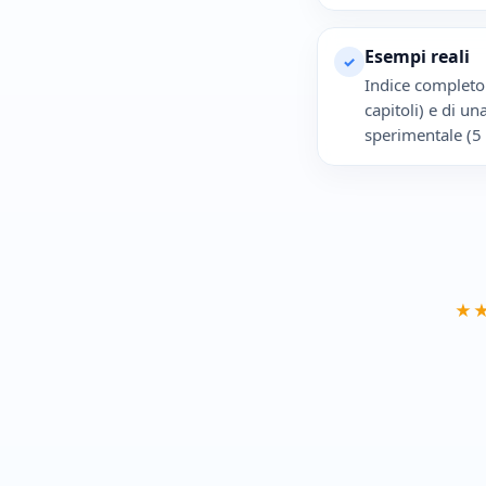
Esempi reali
✓
Indice completo 
capitoli) e di u
sperimentale (5 c
★