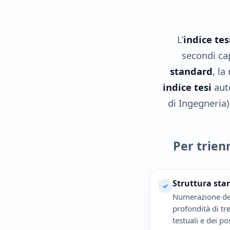
L’
indice tes
secondi cap
standard
, l
indice tesi
auto
di Ingegneria)
Per trien
Struttura sta
✓
Numerazione dec
profondità di tre
testuali e dei pos