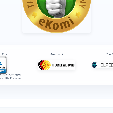
to TUV:
Membro di:
Consi
e EU AI Act Officer
ione TUV Rheinland