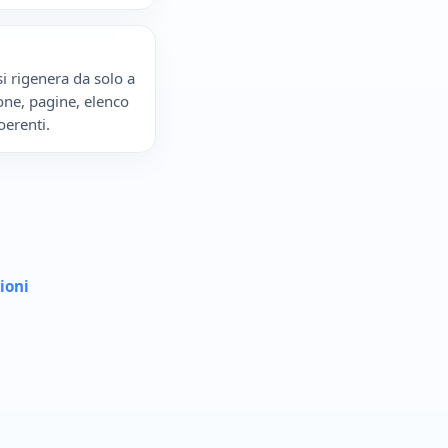
si rigenera da solo a
ne, pagine, elenco
oerenti.
ioni