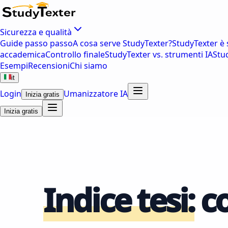
Sicurezza e qualità
Guide passo passo
A cosa serve StudyTexter?
StudyTexter è 
accademica
Controllo finale
StudyTexter vs. strumenti IA
Stu
Esempi
Recensioni
Chi siamo
it
Login
Umanizzatore IA
Inizia gratis
Inizia gratis
Indice tesi:
co