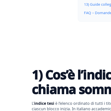
13) Guide colle
FAQ – Domande 
1) Cos’è l’ind
chiama somm
L’
indice tesi
è l’elenco ordinato di tutti i 
ciascun blocco inizia. In italiano accadem