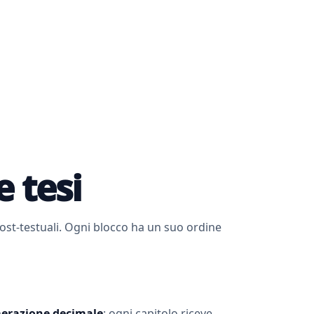
e tesi
 post-testuali. Ogni blocco ha un suo ordine
erazione decimale
: ogni capitolo riceve