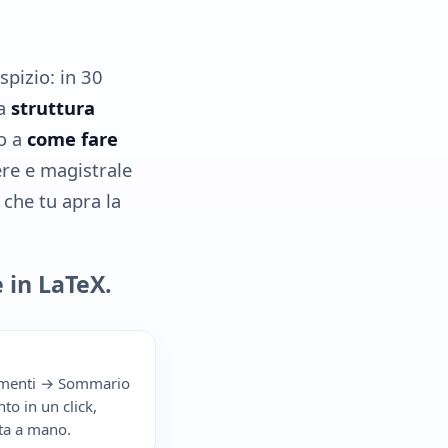
spizio: in 30
la
struttura
so a
come fare
ere e magistrale
 che tu apra la
 in LaTeX.
erimenti → Sommario
o in un click,
ta a mano.