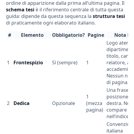
ordine di apparizione dalla prima all’ultima pagina. Il
schema tesi
è il riferimento centrale di tutta questa
guida: dipende da questa sequenza la
struttura tesi
di praticamente ogni elaborato italiano.
#
Elemento
Obbligatorio?
Pagine
Nota br
Logo ateneo
dipartiment
titolo, cand
1
Frontespizio
Sì (sempre)
1
relatore, a
accademico
Nessun nu
di pagina.
Una frase,
1
posizione in
2
Dedica
Opzionale
(mezza
destra. Non
pagina)
compare
nell’indice.
Convenzion
italiana