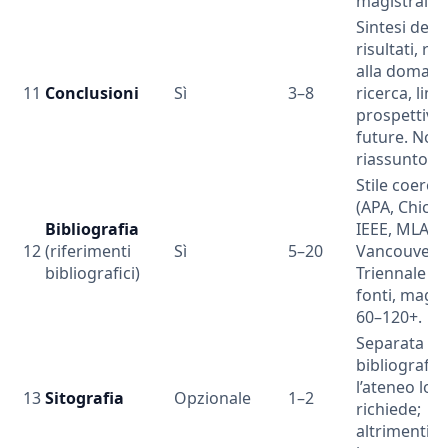
magistrale 4
Sintesi dei
risultati, ri
alla domand
11
Conclusioni
Sì
3–8
ricerca, limit
prospettive
future. Non
riassunto.
Stile coeren
(APA, Chicag
Bibliografia
IEEE, MLA,
12
(riferimenti
Sì
5–20
Vancouver).
bibliografici)
Triennale 2
fonti, magis
60–120+.
Separata da
bibliografia
l’ateneo lo
13
Sitografia
Opzionale
1–2
richiede;
altrimenti