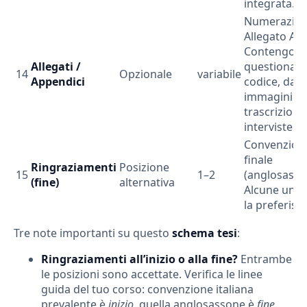
integrata.
Numerazio
Allegato A, B,
Contengon
Allegati /
questionari,
14
Opzionale
variabile
Appendici
codice, data
immagini ex
trascrizioni
interviste.
Convenzion
finale
Ringraziamenti
Posizione
15
1–2
(anglosasso
(fine)
alternativa
Alcune unive
la preferisc
Tre note importanti su questo
schema tesi
:
Ringraziamenti all’inizio o alla fine?
Entrambe
le posizioni sono accettate. Verifica le linee
guida del tuo corso: convenzione italiana
prevalente è
inizio
, quella anglosassone è
fine
.