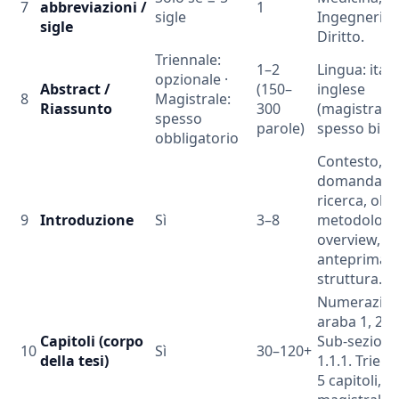
7
abbreviazioni /
1
sigle
Ingegneria,
sigle
Diritto.
Triennale:
1–2
Lingua: ital
opzionale ·
Abstract /
(150–
inglese
8
Magistrale:
Riassunto
300
(magistrale
spesso
parole)
spesso bilin
obbligatorio
Contesto,
domanda di
ricerca, obie
9
Introduzione
Sì
3–8
metodologi
overview,
anteprima d
struttura.
Numerazio
araba 1, 2, 3.
Capitoli (corpo
Sub-sezioni 
10
Sì
30–120+
della tesi)
1.1.1. Trienn
5 capitoli,