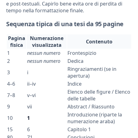
e post-testuali. Capirlo bene evita ore di perdita di
tempo nella formattazione finale.
Sequenza tipica di una tesi da 95 pagine
Pagina
Numerazione
Contenuto
fisica
visualizzata
1
nessun numero
Frontespizio
2
nessun numero
Dedica
Ringraziamenti (se in
3
i
apertura)
4–6
ii–iv
Indice
Elenco delle figure / Elenco
7–8
v–vi
delle tabelle
9
vii
Abstract / Riassunto
Introduzione (riparte la
10
1
numerazione araba)
15
6
Capitolo 1
80
71
Conclusioni