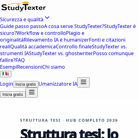
Sicurezza e qualità
Guide passo passo
A cosa serve StudyTexter?
StudyTexter è
sicuro?
Workflow e controllo
Plagio e
originalità
Rilevamento IA e humanizer
Fonti e citazioni
reali
Qualità accademica
Controllo finale
StudyTexter vs.
strumenti IA
StudyTexter vs. ghostwriter
Posso comunque
fallire?
FAQ
Esempi
Recensioni
Chi siamo
it
Login
Umanizzatore IA
Inizia gratis
Inizia gratis
STRUTTURA TESI · HUB COMPLETO 2026
Struttura tesi:
lo