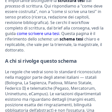
È importante distinguere la
struttura tesi
dal
processo
di scrittura. Qui rispondiamo a "come deve
essere costruita", non a "come si scrive una tesi" in
senso pratico (ricerca, redazione dei capitoli,
revisione bibliografica). Se cerchi il workflow
completo di scrittura, dal brief alla consegna, vedi la
guida
come scrivere una tesi
. Questa pagina è il
riferimento dello
schema
: un
schema tesi
chiaro e
replicabile, che vale per la triennale, la magistrale, il
dottorato.
A chi si rivolge questo schema
Le regole che vedrai sono lo standard riconosciuto
nella maggior parte degli atenei italiani — statali
(Bologna, La Sapienza, Padova, Milano Statale,
Federico II) e telematiche (Pegaso, Mercatorum,
Uninettuno, eCampus). Le variazioni dipartimentali
esistono ma riguardano dettagli (margini esatti,
posizione esatta dei ringraziamenti, bilinguità
obbligatoria dell’abstract) e non l’ossatura. Una