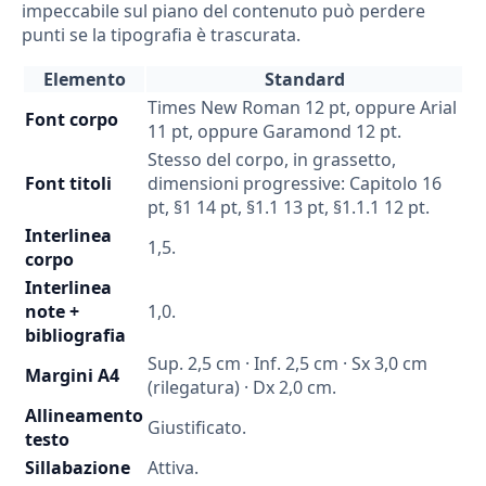
impeccabile sul piano del contenuto può perdere
punti se la tipografia è trascurata.
Elemento
Standard
Times New Roman 12 pt, oppure Arial
Font corpo
11 pt, oppure Garamond 12 pt.
Stesso del corpo, in grassetto,
Font titoli
dimensioni progressive: Capitolo 16
pt, §1 14 pt, §1.1 13 pt, §1.1.1 12 pt.
Interlinea
1,5.
corpo
Interlinea
note +
1,0.
bibliografia
Sup. 2,5 cm · Inf. 2,5 cm · Sx 3,0 cm
Margini A4
(rilegatura) · Dx 2,0 cm.
Allineamento
Giustificato.
testo
Sillabazione
Attiva.