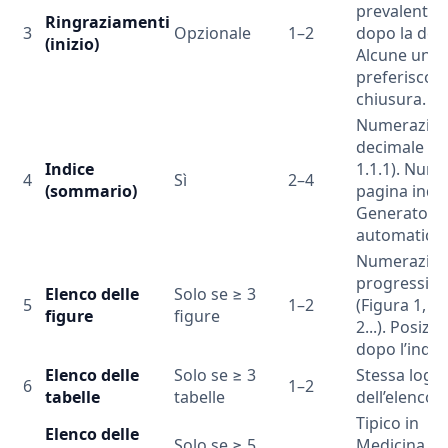
prevalente: 
Ringraziamenti
3
Opzionale
1–2
dopo la dedi
(inizio)
Alcune unive
preferiscono
chiusura.
Numerazio
decimale (1, 
Indice
1.1.1). Nume
4
Sì
2–4
(sommario)
pagina indic
Generato
automatica
Numerazio
progressiva
Elenco delle
Solo se ≥ 3
5
1–2
(Figura 1, F
figure
figure
2...). Posizio
dopo l’indic
Elenco delle
Solo se ≥ 3
Stessa logic
6
1–2
tabelle
tabelle
dell’elenco f
Tipico in
Elenco delle
Solo se ≥ 5
Medicina,