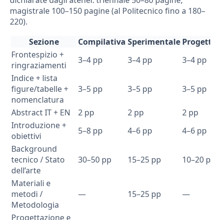
magistrale 100–150 pagine (al Politecnico fino a 180–
220).
Sezione
Compilativa
Sperimentale
Progettu
Frontespizio +
3–4 pp
3–4 pp
3–4 pp
ringraziamenti
Indice + lista
figure/tabelle +
3–5 pp
3–5 pp
3–5 pp
nomenclatura
Abstract IT + EN
2 pp
2 pp
2 pp
Introduzione +
5–8 pp
4–6 pp
4–6 pp
obiettivi
Background
tecnico / Stato
30–50 pp
15–25 pp
10–20 pp
dell’arte
Materiali e
metodi /
—
15–25 pp
—
Metodologia
Progettazione e