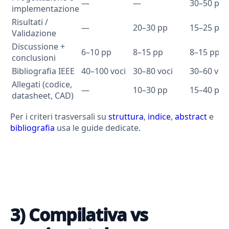
—
—
30–50 pp
implementazione
Risultati /
—
20–30 pp
15–25 pp
Validazione
Discussione +
6–10 pp
8–15 pp
8–15 pp
conclusioni
Bibliografia IEEE
40–100 voci
30–80 voci
30–60 voc
Allegati (codice,
—
10–30 pp
15–40 pp
datasheet, CAD)
Per i criteri trasversali su
struttura
,
indice
,
abstract
e
bibliografia
usa le guide dedicate.
3) Compilativa vs