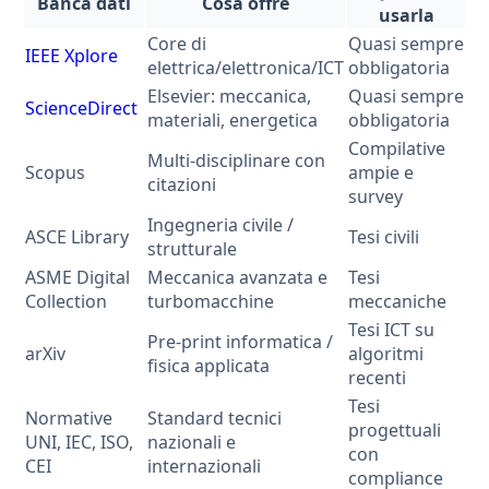
Banca dati
Cosa offre
usarla
Core di
Quasi sempre
IEEE Xplore
elettrica/elettronica/ICT
obbligatoria
Elsevier: meccanica,
Quasi sempre
ScienceDirect
materiali, energetica
obbligatoria
Compilative
Multi-disciplinare con
Scopus
ampie e
citazioni
survey
Ingegneria civile /
ASCE Library
Tesi civili
strutturale
ASME Digital
Meccanica avanzata e
Tesi
Collection
turbomacchine
meccaniche
Tesi ICT su
Pre-print informatica /
arXiv
algoritmi
fisica applicata
recenti
Tesi
Normative
Standard tecnici
progettuali
UNI, IEC, ISO,
nazionali e
con
CEI
internazionali
compliance