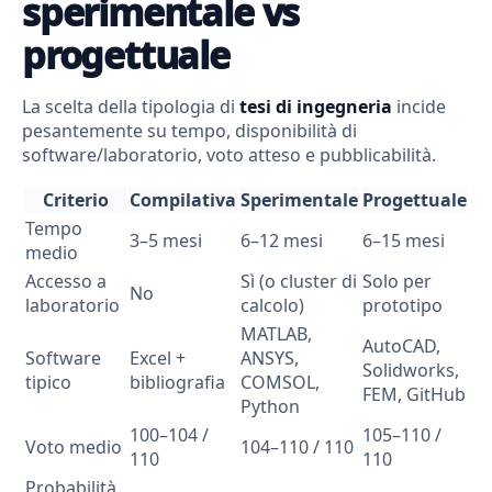
sperimentale vs
progettuale
La scelta della tipologia di
tesi di ingegneria
incide
pesantemente su tempo, disponibilità di
software/laboratorio, voto atteso e pubblicabilità.
Criterio
Compilativa
Sperimentale
Progettuale
Tempo
3–5 mesi
6–12 mesi
6–15 mesi
medio
Accesso a
Sì (o cluster di
Solo per
No
laboratorio
calcolo)
prototipo
MATLAB,
AutoCAD,
Software
Excel +
ANSYS,
Solidworks,
tipico
bibliografia
COMSOL,
FEM, GitHub
Python
100–104 /
105–110 /
Voto medio
104–110 / 110
110
110
Probabilità