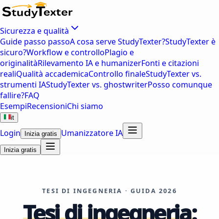
Sicurezza e qualità
Guide passo passo
A cosa serve StudyTexter?
StudyTexter è
sicuro?
Workflow e controllo
Plagio e
originalità
Rilevamento IA e humanizer
Fonti e citazioni
reali
Qualità accademica
Controllo finale
StudyTexter vs.
strumenti IA
StudyTexter vs. ghostwriter
Posso comunque
fallire?
FAQ
Esempi
Recensioni
Chi siamo
it
Login
Umanizzatore IA
Inizia gratis
Inizia gratis
TESI DI INGEGNERIA · GUIDA 2026
Tesi di ingegneria: