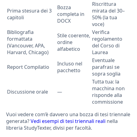
Riscrittura
Bozza
Prima stesura dei 3
mirata del 30–
completa in
capitoli
50% (la tua
DOCX
voce)
Bibliografia
Verifica
Stile coerente,
formattata
regolamento
ordine
(Vancouver, APA,
del Corso di
alfabetico
Harvard, Chicago)
Laurea
Eventuale
Incluso nel
Report Compilatio
parafrasi se
pacchetto
sopra soglia
Tutta tua: la
macchina non
Discussione orale
—
risponde alla
commissione
Vuoi vedere com’è davvero una bozza di tesi triennale
generata?
Vedi esempi di tesi triennali reali
nella
libreria StudyTexter, divisi per facoltà.