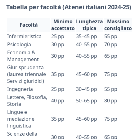
Tabella per facoltà (Atenei italiani 2024-25)
Minimo
Lunghezza
Massimo
Facoltà
accettato
tipica
consigliato
Infermieristica
25 pp
35–45 pp
55 pp
Psicologia
30 pp
40–55 pp
70 pp
Economia &
30 pp
40–55 pp
65 pp
Management
Giurisprudenza
(laurea triennale
35 pp
45–60 pp
75 pp
Servizi giuridici)
Ingegneria
25 pp
30–45 pp
55 pp
Lettere, Filosofia,
40 pp
50–65 pp
80 pp
Storia
Lingue e
mediazione
35 pp
45–60 pp
75 pp
linguistica
Scienze della
30 pp
40–55 pp
65 pp