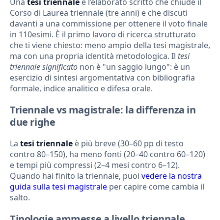
Una
tesi triennale
è l’elaborato scritto che chiude il
Corso di Laurea triennale (tre anni) e che discuti
davanti a una commissione per ottenere il voto finale
in 110esimi. È il primo lavoro di ricerca strutturato
che ti viene chiesto: meno ampio della tesi magistrale,
ma con una propria identità metodologica. Il
tesi
triennale significato
non è "un saggio lungo": è un
esercizio di sintesi argomentativa con bibliografia
formale, indice analitico e difesa orale.
Triennale vs magistrale: la differenza in
due righe
La
tesi triennale
è più breve (30–60 pp di testo
contro 80–150), ha meno fonti (20–40 contro 60–120)
e tempi più compressi (2–4 mesi contro 6–12).
Quando hai finito la triennale, puoi
vedere la nostra
guida sulla tesi magistrale
per capire come cambia il
salto.
Tipologie ammesse a livello triennale