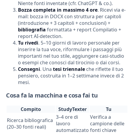
Niente fonti inventate (cfr. ChatGPT & co.).
Bozza completa in massimo 4 ore
. Ricevi via e-
mail: bozza in DOCX con struttura per capitoli
(introduzione + 3 capitoli + conclusioni) +
bibliografia
formattata + report Compilatio +
report AI-detection.
Tu rivedi
. 5–10 giorni di lavoro personale per
inserire la tua voce, riformulare i passaggi più
importanti nel tuo stile, aggiungere casi-studio
o esempi che conosci dal tirocinio o dai corsi.
Consegni
. Una
tesi triennale
che riflette il tuo
pensiero, costruita in 1–2 settimane invece di 2
mesi.
Cosa fa la macchina e cosa fai tu
Compito
StudyTexter
Tu
3–4 ore di
Verifica a
Ricerca bibliografica
lavoro
campione delle
(20–30 fonti reali)
automatizzato
fonti chiave