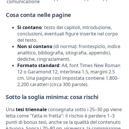
comunicazione
Cosa conta nelle pagine
Si contano
: testo dei capitoli, introduzione,
conclusioni, eventuali figure inserite nel corpo
del testo.
Non si contano
(di norma): frontespizio, indice
analitico, bibliografia, sitografia, appendici,
dediche, ringraziamenti.
Formato standard
: A4, font Times New Roman
12 o Garamond 12, interlinea 1.5, margini 2.5
cm. Una pagina così impostata contiene 1.800–
2.200 caratteri (circa 300 parole).
Sotto la soglia minima: cosa rischi
Una
tesi triennale
consegnata sotto i 25–30 pp viene
letta come "fatta in fretta": il rischio è perdere 1–3
punti di bonus tesi, anche se la qualità del contenuto
è buona. Sopra i 70–80 pp, viceversa, la commissione