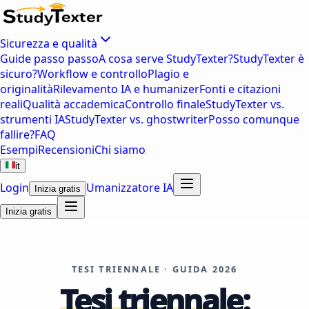
Sicurezza e qualità
Guide passo passo
A cosa serve StudyTexter?
StudyTexter è
sicuro?
Workflow e controllo
Plagio e
originalità
Rilevamento IA e humanizer
Fonti e citazioni
reali
Qualità accademica
Controllo finale
StudyTexter vs.
strumenti IA
StudyTexter vs. ghostwriter
Posso comunque
fallire?
FAQ
Esempi
Recensioni
Chi siamo
it
Login
Umanizzatore IA
Inizia gratis
Inizia gratis
TESI TRIENNALE · GUIDA 2026
Tesi triennale: