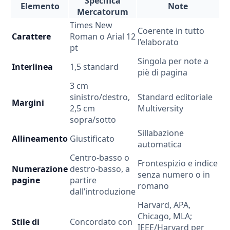
Specifica
Elemento
Note
Mercatorum
Times New
Coerente in tutto
Carattere
Roman o Arial 12
l’elaborato
pt
Singola per note a
Interlinea
1,5 standard
piè di pagina
3 cm
sinistro/destro,
Standard editoriale
Margini
2,5 cm
Multiversity
sopra/sotto
Sillabazione
Allineamento
Giustificato
automatica
Centro-basso o
Frontespizio e indice
Numerazione
destro-basso, a
senza numero o in
pagine
partire
romano
dall’introduzione
Harvard, APA,
Chicago, MLA;
Stile di
Concordato con
IEEE/Harvard per