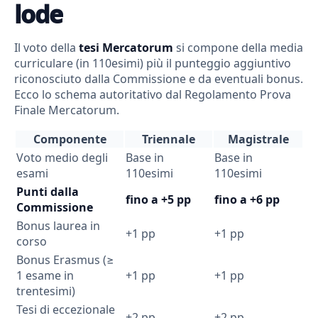
lode
Il voto della
tesi Mercatorum
si compone della media
curriculare (in 110esimi) più il punteggio aggiuntivo
riconosciuto dalla Commissione e da eventuali bonus.
Ecco lo schema autoritativo dal Regolamento Prova
Finale Mercatorum.
Componente
Triennale
Magistrale
Voto medio degli
Base in
Base in
esami
110esimi
110esimi
Punti dalla
fino a +5 pp
fino a +6 pp
Commissione
Bonus laurea in
+1 pp
+1 pp
corso
Bonus Erasmus (≥
1 esame in
+1 pp
+1 pp
trentesimi)
Tesi di eccezionale
+2 pp
+2 pp