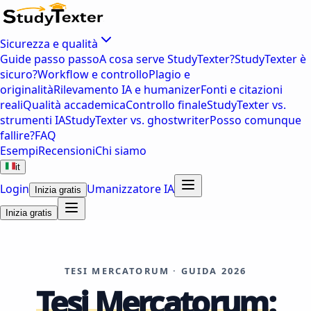
Sicurezza e qualità
Guide passo passo
A cosa serve StudyTexter?
StudyTexter è
sicuro?
Workflow e controllo
Plagio e
originalità
Rilevamento IA e humanizer
Fonti e citazioni
reali
Qualità accademica
Controllo finale
StudyTexter vs.
strumenti IA
StudyTexter vs. ghostwriter
Posso comunque
fallire?
FAQ
Esempi
Recensioni
Chi siamo
it
Login
Umanizzatore IA
Inizia gratis
Inizia gratis
TESI MERCATORUM · GUIDA 2026
Tesi Mercatorum: