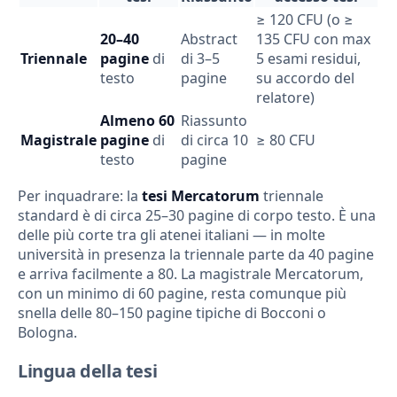
≥ 120 CFU (o ≥
20–40
Abstract
135 CFU con max
Triennale
pagine
di
di 3–5
5 esami residui,
testo
pagine
su accordo del
relatore)
Almeno 60
Riassunto
Magistrale
pagine
di
di circa 10
≥ 80 CFU
testo
pagine
Per inquadrare: la
tesi Mercatorum
triennale
standard è di circa 25–30 pagine di corpo testo. È una
delle più corte tra gli atenei italiani — in molte
università in presenza la triennale parte da 40 pagine
e arriva facilmente a 80. La magistrale Mercatorum,
con un minimo di 60 pagine, resta comunque più
snella delle 80–150 pagine tipiche di Bocconi o
Bologna.
Lingua della tesi