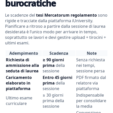
burocratiche
Le scadenze del
tesi Mercatorum regolamento
sono
rigide e tracciate dalla piattaforma iUniversity.
Pianificare a ritroso a partire dalla sessione di laurea
desiderata è l’unico modo per arrivare in tempo,
soprattutto se lavori e devi gestire upload + tirocini +
ultimi esami.
Adempimento
Scadenza
Note
Richiesta di
≥ 90 giorni
Senza richiesta
ammissione alla
prima
della
nei tempi,
seduta di laurea
sessione
sessione persa
Caricamento
Entro 45 giorni
PDF firmato dal
elaborato in
prima
della
relatore via
piattaforma
sessione
piattaforma
≥ 30 giorni
Indispensabile
Ultimo esame
prima della
per consolidare
curriculare
sessione
la media
Convenzione